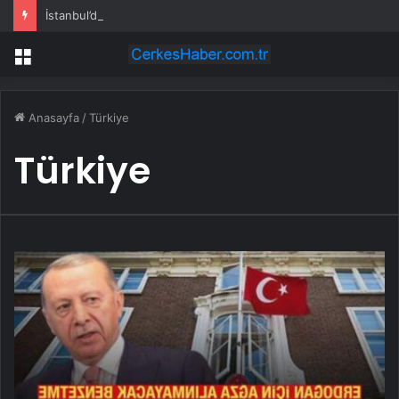
İstanbul’da market ve bakkallarda yeni uygulama devreye girdi
Menü
Anasayfa
/
Türkiye
Türkiye