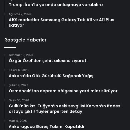
Trump: İran’la yakında anlaşmaya varabiliriz
Ağustos 7, 2026
A101 marketler Samsung Galaxy Tab A11 ve A11 Plus
satıyor
Rastgele Haberler
Temmuz 19, 2026
Özgür Özel’den şehit ailesine ziyaret
Kasım 6, 2025
Ankara’da Gök Gürültülü Sağanak Yağış
Şubat 9, 2023
Osmancık’tan deprem bölgesine yardımlar sürüyor
Ocak 30, 2026
Güllü’nün kızı Tuğyan’ın eski sevgilisi Kervan’ın ifadesi
ortaya çıktı! Tüyler ürperten detay
Mart 6, 2025
Ankaragücü Güreş Takımı Kapatıldı