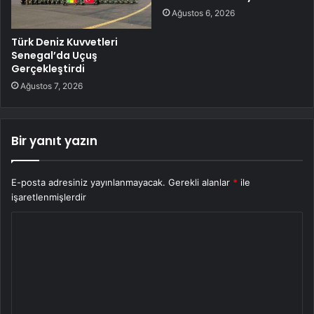
Ağustos 6, 2026
Türk Deniz Kuvvetleri
Senegal’da Uçuş
Gerçekleştirdi
Ağustos 7, 2026
Bir yanıt yazın
E-posta adresiniz yayınlanmayacak.
Gerekli alanlar
*
ile
işaretlenmişlerdir
Y
o
r
u
m