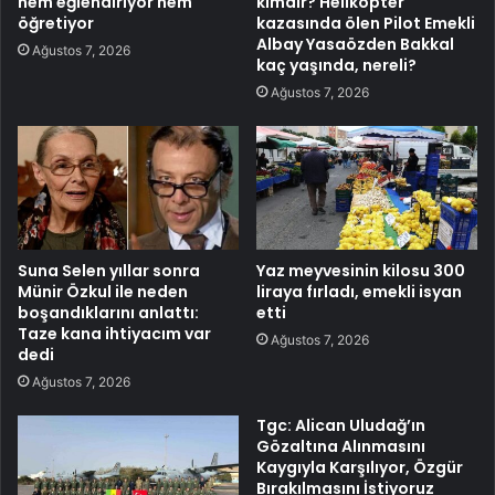
hem eğlendiriyor hem
kimdir? Helikopter
öğretiyor
kazasında ölen Pilot Emekli
Albay Yasaözden Bakkal
Ağustos 7, 2026
kaç yaşında, nereli?
Ağustos 7, 2026
Suna Selen yıllar sonra
Yaz meyvesinin kilosu 300
Münir Özkul ile neden
liraya fırladı, emekli isyan
boşandıklarını anlattı:
etti
Taze kana ihtiyacım var
Ağustos 7, 2026
dedi
Ağustos 7, 2026
Tgc: Alican Uludağ’ın
Gözaltına Alınmasını
Kaygıyla Karşılıyor, Özgür
Bırakılmasını İstiyoruz