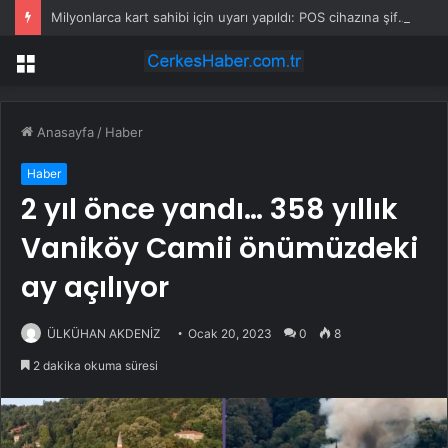
Milyonlarca kart sahibi için uyarı yapıldı: POS cihazına şifre girmeden önce bir kez daha düşünün
Menü
Anasayfa
/
Haber
Haber
2 yıl önce yandı… 358 yıllık
Vaniköy Camii önümüzdeki
ay açılıyor
ÜLKÜHAN AKDENİZ
Ocak 20, 2023
0
8
2 dakika okuma süresi