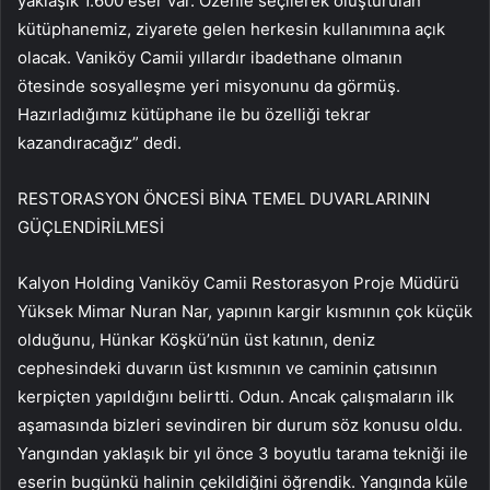
yaklaşık 1.600 eser var. Özenle seçilerek oluşturulan
kütüphanemiz, ziyarete gelen herkesin kullanımına açık
olacak. Vaniköy Camii yıllardır ibadethane olmanın
ötesinde sosyalleşme yeri misyonunu da görmüş.
Hazırladığımız kütüphane ile bu özelliği tekrar
kazandıracağız” dedi.
RESTORASYON ÖNCESİ BİNA TEMEL DUVARLARININ
GÜÇLENDİRİLMESİ
Kalyon Holding Vaniköy Camii Restorasyon Proje Müdürü
Yüksek Mimar Nuran Nar, yapının kargir kısmının çok küçük
olduğunu, Hünkar Köşkü’nün üst katının, deniz
cephesindeki duvarın üst kısmının ve caminin çatısının
kerpiçten yapıldığını belirtti. Odun. Ancak çalışmaların ilk
aşamasında bizleri sevindiren bir durum söz konusu oldu.
Yangından yaklaşık bir yıl önce 3 boyutlu tarama tekniği ile
eserin bugünkü halinin çekildiğini öğrendik. Yangında küle