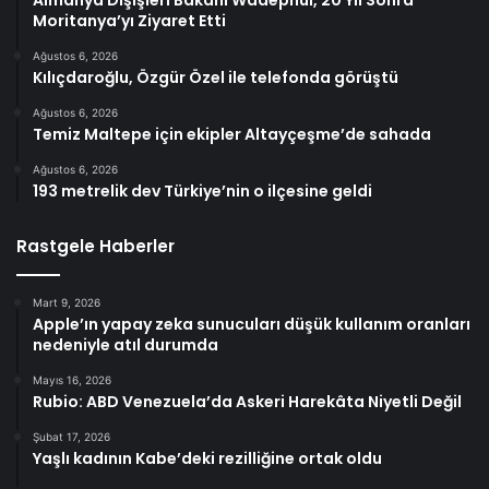
Almanya Dışişleri Bakanı Wadephul, 20 Yıl Sonra
Moritanya’yı Ziyaret Etti
Ağustos 6, 2026
Kılıçdaroğlu, Özgür Özel ile telefonda görüştü
Ağustos 6, 2026
Temiz Maltepe için ekipler Altayçeşme’de sahada
Ağustos 6, 2026
193 metrelik dev Türkiye’nin o ilçesine geldi
Rastgele Haberler
Mart 9, 2026
Apple’ın yapay zeka sunucuları düşük kullanım oranları
nedeniyle atıl durumda
Mayıs 16, 2026
Rubio: ABD Venezuela’da Askeri Harekâta Niyetli Değil
Şubat 17, 2026
Yaşlı kadının Kabe’deki rezilliğine ortak oldu