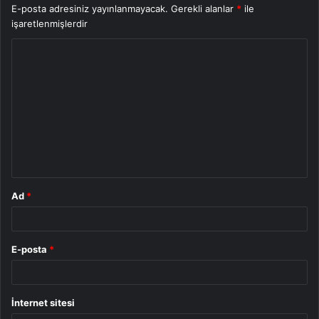
E-posta adresiniz yayınlanmayacak.
Gerekli alanlar
*
ile
işaretlenmişlerdir
Y
o
r
u
m
*
Ad
*
E-posta
*
İnternet sitesi