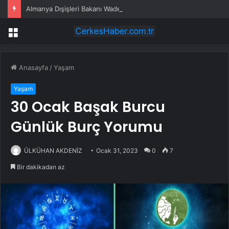
Almanya Dışişleri Bakanı Wadephul, 20 Yıl Sonra Moritanya’yı Ziyaret Etti
Menü
Anasayfa
/
Yaşam
Yaşam
30 Ocak Başak Burcu
Günlük Burç Yorumu
ÜLKÜHAN AKDENİZ
Ocak 31, 2023
0
7
Bir dakikadan az