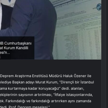
e Deprem Araştırma Enstitüsü Müdürü Haluk Özener ile
elediye Başkan adayı Murat Kurum, “Dirençli bir İstanbul
 arama kurtarmaya kadar koruyacağız” dedi. alanları,
iplerinin sayısının artırılması, “İtfaiye istasyonlarında,
tık. Farkındalığı ve farkındalığı artırırken aynı zamanda
dedi. Prof. Deprem meselesi.”