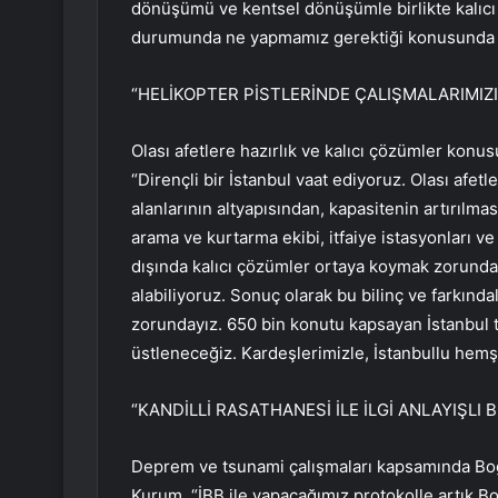
dönüşümü ve kentsel dönüşümle birlikte kalıcı
durumunda ne yapmamız gerektiği konusunda öğr
“HELİKOPTER PİSTLERİNDE ÇALIŞMALARIMIZI
Olası afetlere hazırlık ve kalıcı çözümler konu
“Dirençli bir İstanbul vaat ediyoruz. Olası afetl
alanlarının altyapısından, kapasitenin artırılm
arama ve kurtarma ekibi, itfaiye istasyonları ve 
dışında kalıcı çözümler ortaya koymak zorunda
alabiliyoruz. Sonuç olarak bu bilinç ve farkında
zorundayız. 650 bin konutu kapsayan İstanbul
üstleneceğiz. Kardeşlerimizle, İstanbullu hemşe
“KANDİLLİ RASATHANESİ İLE İLGİ ANLAYIŞLI 
Deprem ve tsunami çalışmaları kapsamında Boğaz
Kurum, “İBB ile yapacağımız protokolle artık Boğ