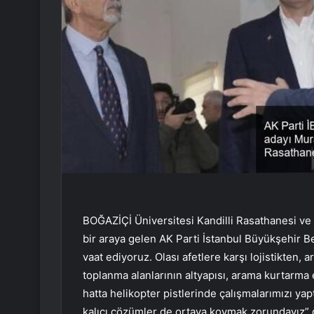
BOĞAZİÇİ Üniversitesi Kandilli Rasathanesi v
bir araya gelen AK Parti İstanbul Büyükşehir B
vaat ediyoruz. Olası afetlere karşı lojistikten,
toplanma alanlarının altyapısı, arama kurtarma ek
hatta helikopter pistlerinde çalışmalarımızı yap
kalıcı çözümler de ortaya koymak zorundayız” 