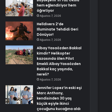
Büyükşehir’in Yaz Okulu
hem eğlendiriyor hem
öğretiyor
Ağustos 7, 2026
Helldivers 2’de
Illuminate Tehdidi Geri
Dönüyor!
Ağustos 7, 2026
Albay Yasaözden Bakkal
kimdir? Helikopter
kazasında ölen Pilot
Emekli Albay Yasaözden
Bakkal kaç yaşında,
nereli?
Ağustos 7, 2026
Jennifer Lopez’in eski eşi
Marc Anthony,
kendisinden 30 yaş
küçük eşiyle ikinci
çocuğunu kucağına aldı