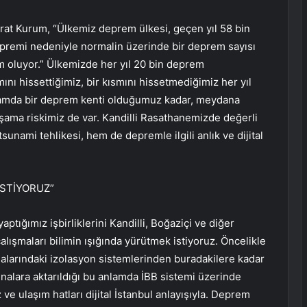
at Kurum, “Ülkemiz deprem ülkesi, geçen yıl 58 bin
remi nedeniyle normalin üzerinde bir deprem sayısı
m oluyor.” Ülkemizde her yıl 20 bin deprem
ını hissettiğimiz, bir kısmını hissetmediğimiz her yıl
lamda bir deprem kenti olduğumuz kadar, meydana
aşama riskimiz de var. Kandilli Rasathanemizde değerli
unami tehlikesi, hem de depremle ilgili anlık ve dijital
İSTİYORUZ”
ptığımız işbirliklerini Kandilli, Boğaziçi ve diğer
çalışmaları bilimin ışığında yürütmek istiyoruz. Öncelikle
binalarındaki izolasyon sistemlerinden buradakilere kadar
inalara aktarıldığı bu anlamda İBB sistemi üzerinde
ve ulaşım hatları dijital İstanbul anlayışıyla. Deprem