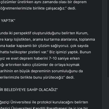
 çözümler üretirken aynı zamanda olası bir deprem
etmenlerimizle birlikte çalışacağız.” dedi.
 YAPTIK”
sunda iki perspektif oluşturulduğunu belirten Kurum,
ere karşı lojistikten, arama kurtarma alanlarına, toplanma
asına kadar kapsamlı bir çözüm sağlıyoruz. çok sayıda
hatta helikopter pistleri var.” Biz işimizi yaptık. Bunun
yız ve evet deprem haberini 7-10 saniye erken
lığı artırırken kalıcı çözümler de ortaya koymak
 tarihinin en büyük depreminin sorumluluğunu da
rilerimizle birlikte bunu yürüteceğiz” dedi.
BİR BELEDİYEYE SAHİP OLACAĞIZ”
içi Üniversitesi ile protokol kurulacağını belirten
aziçi Üniversitesi Kandilli Rasathanesi ile iç içe bir