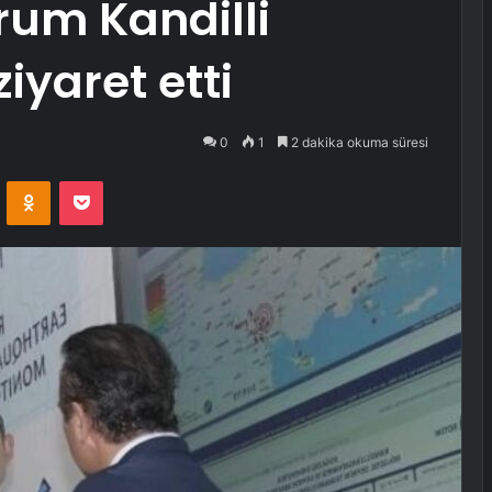
rum Kandilli
iyaret etti
0
1
2 dakika okuma süresi
VKontakte
Odnoklassniki
Pocket