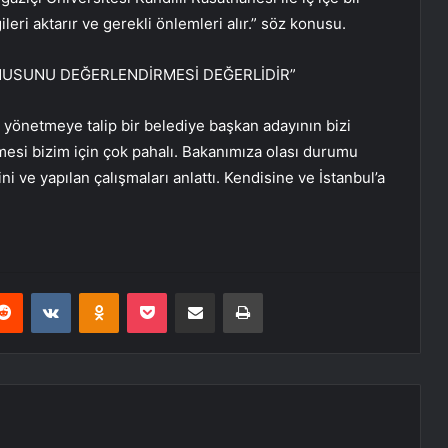
ileri aktarır ve gerekli önlemleri alır.” söz konusu.
ONUSUNU DEĞERLENDİRMESİ DEĞERLİDİR”
i yönetmeye talip bir belediye başkan adayının bizi
si bizim için çok pahalı. Bakanımıza olası durumu
i ve yapılan çalışmaları anlattı. Kendisine ve İstanbul’a
erest
Reddit
VKontakte
Odnoklassniki
Pocket
E-Posta ile paylaş
Yazdır