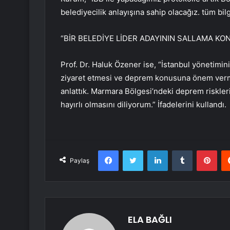
belediyecilik anlayışına sahip olacağız. tüm bilg
“BİR BELEDİYE LİDER ADAYININ SALLAMA K
Prof. Dr. Haluk Özener ise, “İstanbul yönetimin
ziyaret etmesi ve deprem konusuna önem verme
anlattık. Marmara Bölgesi’ndeki deprem risklerin
hayırlı olmasını diliyorum.” İfadelerini kullandı.
Facebook
Twitter
LinkedIn
Tumblr
Pint
Paylaş
ELA BAĞLI