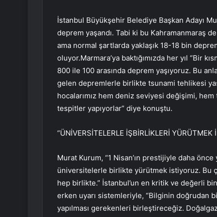
İstanbul Büyükşehir Belediye Başkan Adayı Mur
deprem yaşandı. Tabi ki bu Kahramanmaraş dep
ama normal şartlarda yaklaşık 18-18 bin depre
oluyor.Marmara’ya baktığımızda her yıl “Bir kısm
800 ile 100 arasında deprem yaşıyoruz. Bu an
gelen depremlerle birlikte tsunami tehlikesi y
hocalarımız hem deniz seviyesi değişimi, hem ts
tespitler yapıyorlar” diye konuştu.
“ÜNİVERSİTELERLE İŞBİRLİKLERİ YÜRÜTMEK 
Murat Kurum, “1 Nisan’ın prestijiyle daha önce ya
üniversitelerle birlikte yürütmek istiyoruz. Bu 
hep birlikte.” İstanbul’un en kritik ve değerli 
erken uyarı sistemleriyle, “Bilginin doğrudan b
yapılması gerekenleri birleştireceğiz. Doğalgaz 