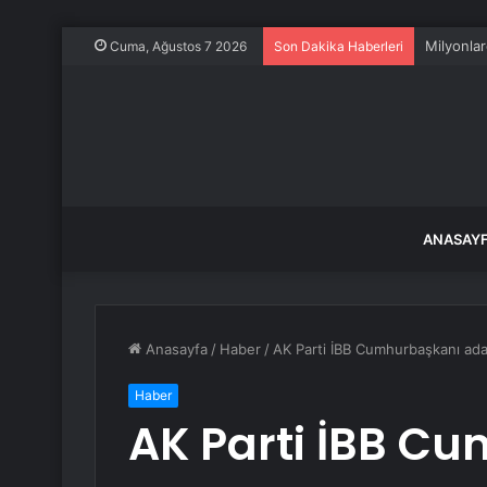
Milyonlar
Cuma, Ağustos 7 2026
Son Dakika Haberleri
ANASAY
Anasayfa
/
Haber
/
AK Parti İBB Cumhurbaşkanı aday
Haber
AK Parti İBB C