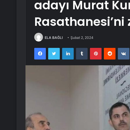
adayı Murat Ku
Rasathanesi’ni z
ELA BAĞLI
Şubat 2, 2024
Facebook
Twitter
LinkedIn
Tumblr
Pinterest
Reddit