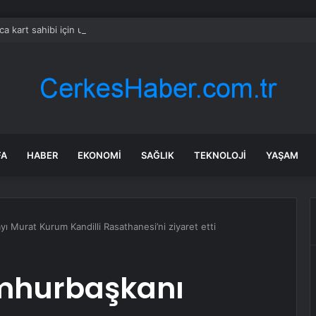
ca kart sahibi için uyarı yapıldı: POS cihazına şifre girmeden önce bir k
FA
HABER
EKONOMI
SAĞLIK
TEKNOLOJI
YAŞAM
ı Murat Kurum Kandilli Rasathanesi’ni ziyaret etti
umhurbaşkanı