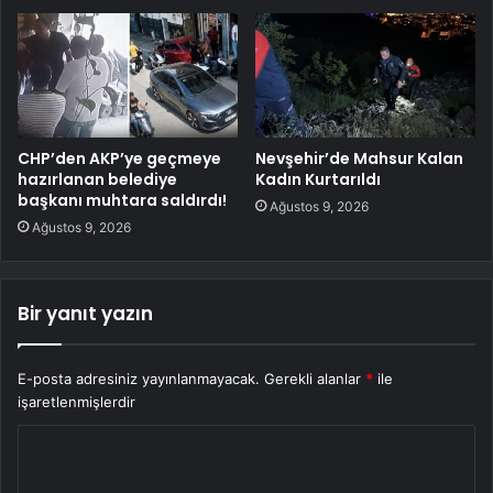
CHP’den AKP’ye geçmeye
Nevşehir’de Mahsur Kalan
hazırlanan belediye
Kadın Kurtarıldı
başkanı muhtara saldırdı!
Ağustos 9, 2026
Ağustos 9, 2026
Bir yanıt yazın
E-posta adresiniz yayınlanmayacak.
Gerekli alanlar
*
ile
işaretlenmişlerdir
Y
o