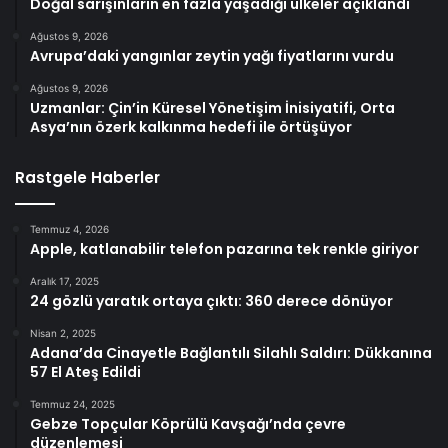
Doğal sarışınların en fazla yaşadığı ülkeler açıklandı
Ağustos 9, 2026
Avrupa’daki yangınlar zeytin yağı fiyatlarını vurdu
Ağustos 9, 2026
Uzmanlar: Çin’in Küresel Yönetişim İnisiyatifi, Orta
Asya’nın özerk kalkınma hedefi ile örtüşüyor
Rastgele Haberler
Temmuz 4, 2026
Apple, katlanabilir telefon pazarına tek renkle giriyor
Aralık 17, 2025
24 gözlü yaratık ortaya çıktı: 360 derece dönüyor
Nisan 2, 2025
Adana’da Cinayetle Bağlantılı Silahlı Saldırı: Dükkanına
57 El Ateş Edildi
Temmuz 24, 2025
Gebze Topçular Köprülü Kavşağı’nda çevre
düzenlemesi