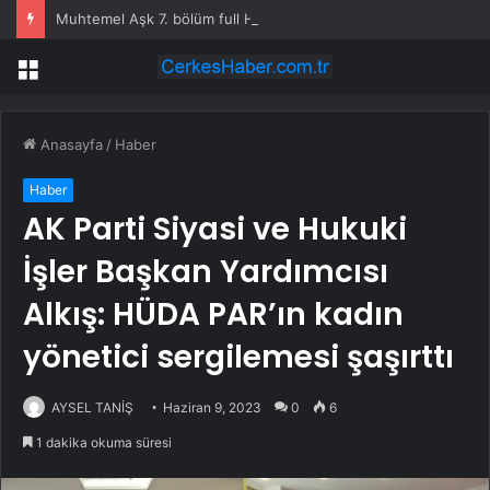
Muhtemel Aşk 7. bölüm full HD izleme linki var mı, Muhtemel Aşk SON BÖLÜM full HD nereden izlenir?
Menü
Anasayfa
/
Haber
Haber
AK Parti Siyasi ve Hukuki
İşler Başkan Yardımcısı
Alkış: HÜDA PAR’ın kadın
yönetici sergilemesi şaşırttı
AYSEL TANİŞ
Haziran 9, 2023
0
6
1 dakika okuma süresi