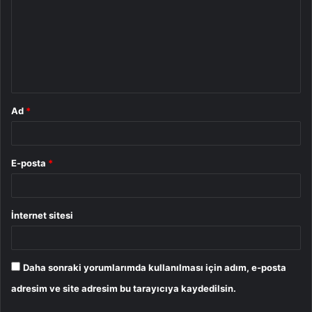
r
u
m
*
Ad
*
E-posta
*
İnternet sitesi
Daha sonraki yorumlarımda kullanılması için adım, e-posta
adresim ve site adresim bu tarayıcıya kaydedilsin.