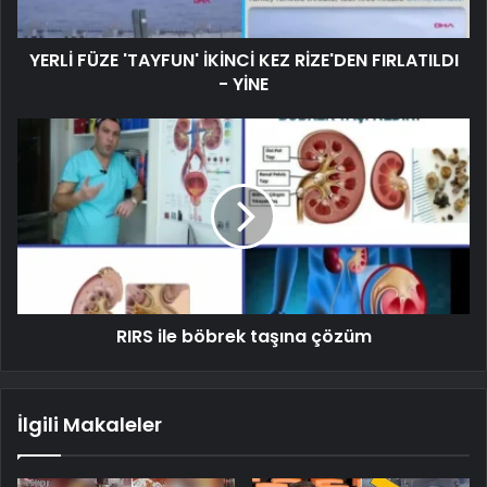
YERLİ FÜZE 'TAYFUN' İKİNCİ KEZ RİZE'DEN FIRLATILDI
- YİNE
RIRS ile böbrek taşına çözüm
İlgili Makaleler