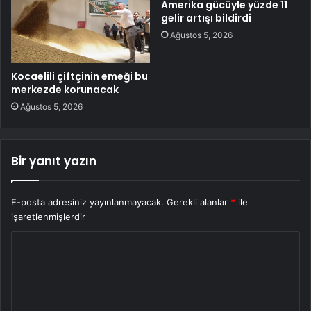
Amerika gücüyle yüzde 11
gelir artışı bildirdi
Ağustos 5, 2026
Kocaelili çiftçinin emeği bu
merkezde korunacak
Ağustos 5, 2026
Bir yanıt yazın
E-posta adresiniz yayınlanmayacak.
Gerekli alanlar
*
ile
işaretlenmişlerdir
Y
o
r
u