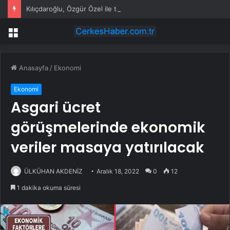
Kılıçdaroğlu, Özgür Özel ile telefonda görüştü
Menü
Anasayfa
/
Ekonomi
Ekonomi
Asgari ücret
görüşmelerinde ekonomik
veriler masaya yatırılacak
ÜLKÜHAN AKDENİZ
Aralık 18, 2022
0
12
1 dakika okuma süresi