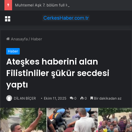
Muhtemel Aşk 7. bölüm full HD izleme linki var mı, Muhtemel Aşk SON BÖLÜM full HD nereden izlenir?
Menü
Anasayfa
/
Haber
Haber
Ateşkes haberini alan
Filistinliler şükür secdesi
yaptı
DİLAN BİÇER
Ekim 11, 2025
0
0
Bir dakikadan az