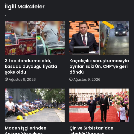
İlgili Makaleler
3 top dondurma aldı,
Kaçakçılık soruşturmasıyla
kasada duyduğu fiyatla
ayrılan Ediz Ün, CHP’ye geri
şoke oldu
döndü
Ağustos 9, 2026
Ağustos 9, 2026
Maden işçilerinden
Çin ve Sırbistan’dan
Ankara’da eylem:
İşbirliği Vurgusu