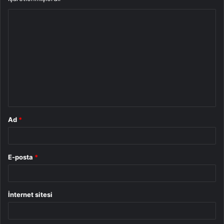
Y
o
r
u
m
*
Ad
*
E-posta
*
İnternet sitesi