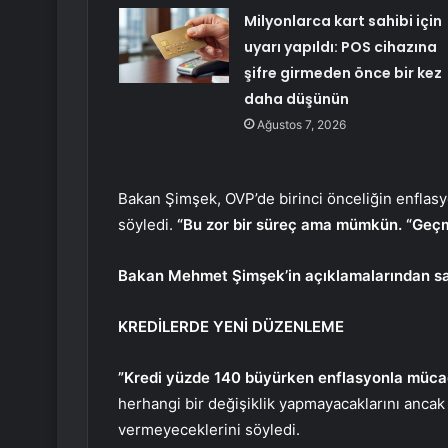
Milyonlarca kart sahibi için
uyarı yapıldı: POS cihazına
şifre girmeden önce bir kez
daha düşünün
Ağustos 7, 2026
Bakan Şimşek, OVP’de birinci önceliğin enfla
söyledi.
“Bu zor bir süreç ama mümkün. “Geçm
Bakan Mehmet Şimşek’in açıklamalarından sat
KREDİLERDE YENİ DÜZENLEME
”Kredi yüzde 140 büyürken enflasyonla müca
herhangi bir değişiklik yapmayacaklarını ancak i
vermeyeceklerini söyledi.