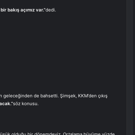
 bir bakış açımız var.”
dedi.
 geleceğinden de bahsetti. Şimşek, KKM’den çıkış
acak.”
söz konusu.
düşük olduğu bir dönemdeyiz. Ortalama büyüme yüzde