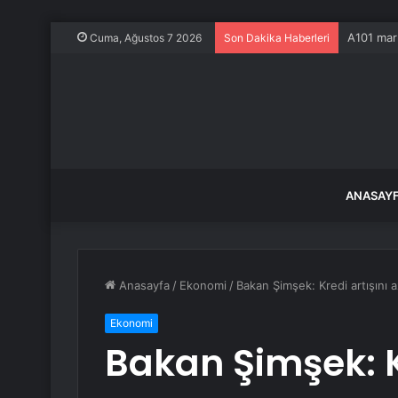
Büyükşeh
Cuma, Ağustos 7 2026
Son Dakika Haberleri
ANASAY
Anasayfa
/
Ekonomi
/
Bakan Şimşek: Kredi artışını a
Ekonomi
Bakan Şimşek: K