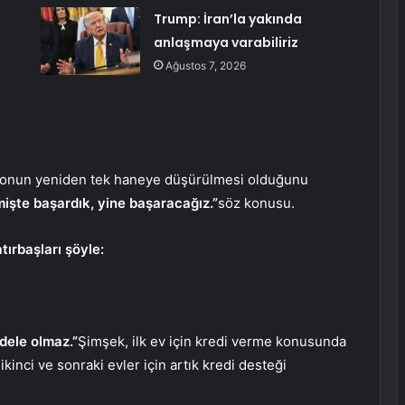
Trump: İran’la yakında
anlaşmaya varabiliriz
Ağustos 7, 2026
syonun yeniden tek haneye düşürülmesi olduğunu
işte başardık, yine başaracağız.”
söz konusu.
ırbaşları şöyle:
dele olmaz.”
Şimşek, ilk ev için kredi verme konusunda
kinci ve sonraki evler için artık kredi desteği