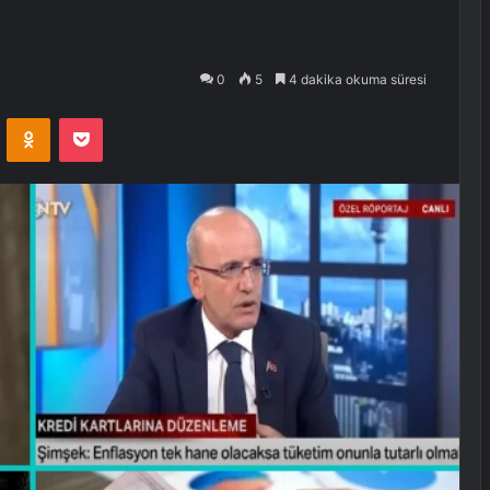
0
5
4 dakika okuma süresi
VKontakte
Odnoklassniki
Pocket