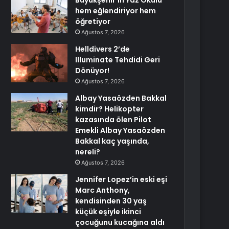
Büyükşehir’in Yaz Okulu
hem eğlendiriyor hem
öğretiyor
Ağustos 7, 2026
Helldivers 2’de
Illuminate Tehdidi Geri
Dönüyor!
Ağustos 7, 2026
Albay Yasaözden Bakkal
kimdir? Helikopter
kazasında ölen Pilot
Emekli Albay Yasaözden
Bakkal kaç yaşında,
nereli?
Ağustos 7, 2026
Jennifer Lopez’in eski eşi
Marc Anthony,
kendisinden 30 yaş
küçük eşiyle ikinci
çocuğunu kucağına aldı