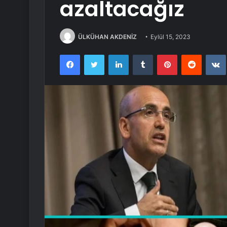
azaltacağız
ÜLKÜHAN AKDENİZ
Eylül 15, 2023
Facebook
Twitter
LinkedIn
Tumblr
Pinterest
Reddit