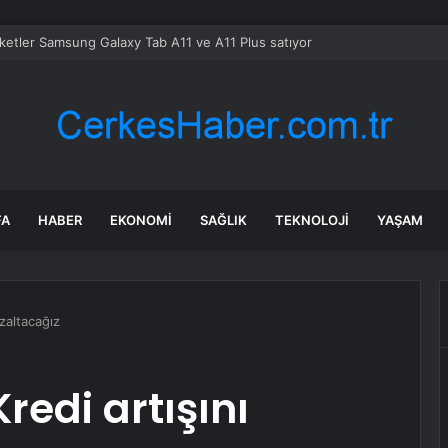
ir’in Yaz Okulu hem eğlendiriyor hem öğretiyor
FA
HABER
EKONOMI
SAĞLIK
TEKNOLOJI
YAŞAM
zaltacağız
redi artışını