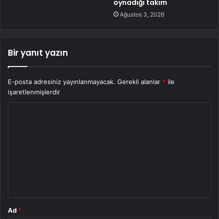
oynadığı takım
Ağustos 3, 2026
Bir yanıt yazın
E-posta adresiniz yayınlanmayacak.
Gerekli alanlar
*
ile
işaretlenmişlerdir
Y
o
r
u
m
*
Ad
*