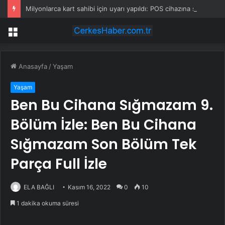
Milyonlarca kart sahibi için uyarı yapıldı: POS cihazına şifre girmeden önce bir kez daha düşünün
Menü
Anasayfa
/
Yaşam
Yaşam
Ben Bu Cihana Sığmazam 9.
Bölüm İzle: Ben Bu Cihana
Sığmazam Son Bölüm Tek
Parça Full İzle
ELA BAĞLI
Kasım 16, 2022
0
10
1 dakika okuma süresi