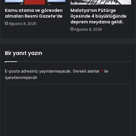
Kamu atama ve görevden
Malatya’nın Pütürge
almaları Resmi Gazete’de
ilçesinde 4 büyüklüğünde
deprem meydana geldi.
Ağustos 8, 2026
Ağustos 8, 2026
Bir yanıt yazın
E-posta adresiniz yayınlanmayacak.
Gerekli alanlar
*
ile
işaretlenmişlerdir
Y
o
r
u
m
*