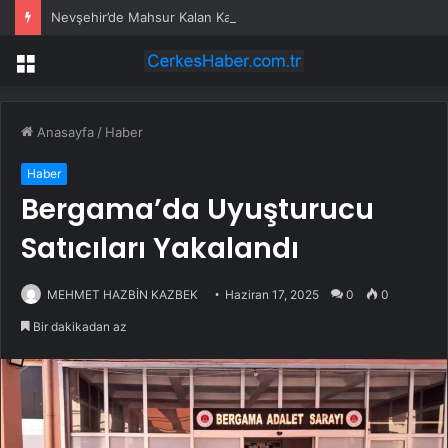
Nevşehir’de Mahsur Kalan Kadın Kurtarıldı
Menü
Anasayfa
/
Haber
Haber
Bergama’da Uyuşturucu
Satıcıları Yakalandı
MEHMET HAZBİN KAZBEK
Haziran 17, 2025
0
0
Bir dakikadan az