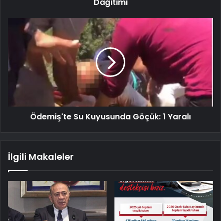
Dağıtımı
Ödemiş'te Su Kuyusunda Göçük: 1 Yaralı
İlgili Makaleler