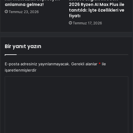
anlamına gelmez!
2026 Ryzen AI Max Plus ile
tanıtıldı: İşte özellikleri ve
Temmuz 23, 2026
fiyatı
Temmuz 17, 2026
Bir yanıt yazın
E-posta adresiniz yayınlanmayacak.
Gerekli alanlar
*
ile
işaretlenmişlerdir
Y
o
r
u
m
*