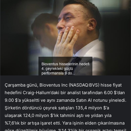
Çarşamba günü, Bioventus Inc (NASDAQ:BVS) hisse fiyat
hedefini Craig-Hallum’daki bir analist tarafından 6.00 $’dan
9.00 $’a yükseltti ve aynı zamanda Satın Al notunu yineledi.
Şirketin dördüncü çeyrek satışları 135,4 milyon $’a
ulaşarak 124,0 milyon $’lık tahmini aştı ve yıldan yıla
%7,6’lık bir artışa işaret etti. Yara işinin elden çıkarılmasına
göre düzeltilmiş büyüme, %14,3’lük bir organik artışı temsil