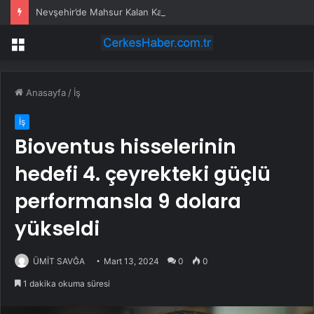
Nevşehir’de Mahsur Kalan Kadın Kurtarıldı
Menü
Anasayfa
/
İş
İş
Bioventus hisselerinin
hedefi 4. çeyrekteki güçlü
performansla 9 dolara
yükseldi
ÜMİT SAVĞA
Mart 13, 2024
0
0
1 dakika okuma süresi