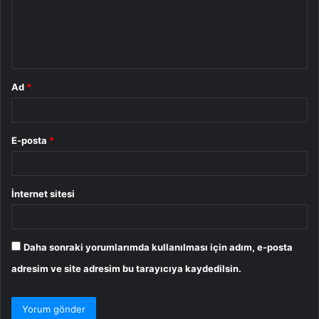
u
m
*
Ad
*
E-posta
*
İnternet sitesi
Daha sonraki yorumlarımda kullanılması için adım, e-posta
adresim ve site adresim bu tarayıcıya kaydedilsin.