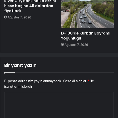
River City Bank halka arzını
hisse başına 45 dolardan
fiyatladı
Ağustos 7, 2026
D-100’de Kurban Bayramı
Yoğunluğu
Ağustos 7, 2026
Bir yanıt yazın
E-posta adresiniz yayınlanmayacak.
Gerekli alanlar
*
ile
işaretlenmişlerdir
Y
o
r