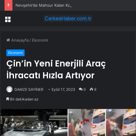
Nevşehir’de Mahsur Kalan Kadın Kurtarıldı
Menü
Anasayfa
/
Ekonomi
Ekonomi
Çin’in Yeni Enerjili Araç
İhracatı Hızla Artıyor
GAMZE SAYİNER
Eylül 17, 2023
0
9
Bir dakikadan az