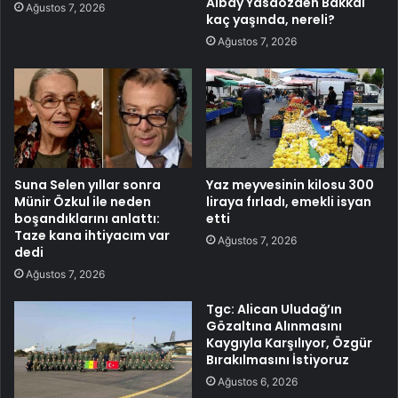
Albay Yasaözden Bakkal
Ağustos 7, 2026
kaç yaşında, nereli?
Ağustos 7, 2026
Suna Selen yıllar sonra
Yaz meyvesinin kilosu 300
Münir Özkul ile neden
liraya fırladı, emekli isyan
boşandıklarını anlattı:
etti
Taze kana ihtiyacım var
Ağustos 7, 2026
dedi
Ağustos 7, 2026
Tgc: Alican Uludağ’ın
Gözaltına Alınmasını
Kaygıyla Karşılıyor, Özgür
Bırakılmasını İstiyoruz
Ağustos 6, 2026