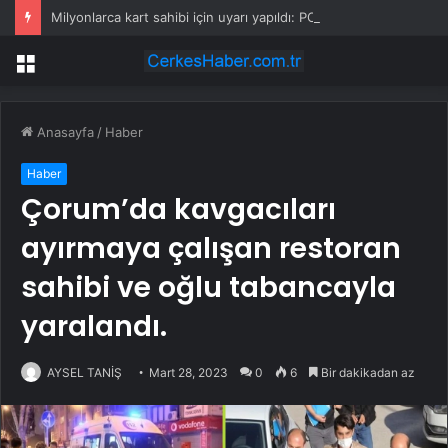
Milyonlarca kart sahibi için uyarı yapıldı: POS cihazına şifre girmeden önce bir kez daha düşünün
Menü
Anasayfa
/
Haber
Haber
Çorum’da kavgacıları
ayırmaya çalışan restoran
sahibi ve oğlu tabancayla
yaralandı.
AYSEL TANİŞ
Mart 28, 2023
0
6
Bir dakikadan az