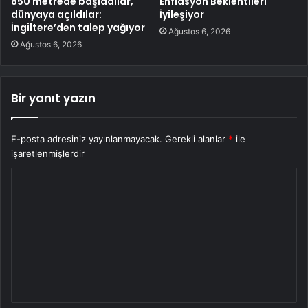
850 metrede başladılar,
Enflasyon Beklentileri
dünyaya açıldılar:
İyileşiyor
İngiltere’den talep yağıyor
Ağustos 6, 2026
Ağustos 6, 2026
Bir yanıt yazın
E-posta adresiniz yayınlanmayacak.
Gerekli alanlar
*
ile
işaretlenmişlerdir
Y
o
r
u
m
*