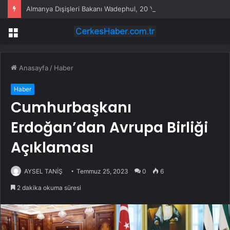
Almanya Dışişleri Bakanı Wadephul, 20 Yıl Sonra Moritanya’yı Ziyaret Etti
Menü
Anasayfa
/
Haber
Haber
Cumhurbaşkanı
Erdoğan’dan Avrupa Birliği
Açıklaması
AYSEL TANİŞ
Temmuz 25, 2023
0
6
2 dakika okuma süresi