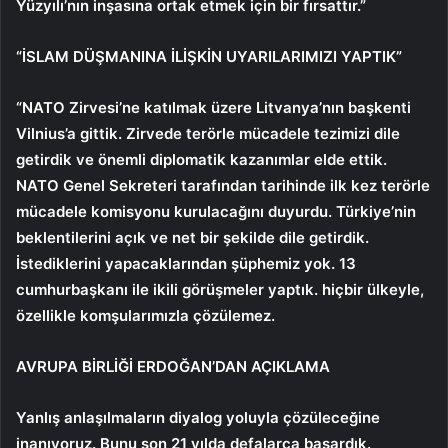
Yüzyılı’nın inşasına ortak etmek için bir fırsattır.”
“İSLAM DÜŞMANINA İLİŞKİN UYARILARIMIZI YAPTIK”
“NATO Zirvesi’ne katılmak üzere Litvanya’nın başkenti
Vilnius’a gittik. Zirvede terörle mücadele tezimizi dile
getirdik ve önemli diplomatik kazanımlar elde ettik.
NATO Genel Sekreteri tarafından tarihinde ilk kez terörle
mücadele komisyonu kurulacağını duyurdu. Türkiye’nin
beklentilerini açık ve net bir şekilde dile getirdik.
İstediklerini yapacaklarından şüphemiz yok. 13
cumhurbaşkanı ile ikili görüşmeler yaptık. hiçbir ülkeyle,
özellikle komşularımızla çözülemez.
AVRUPA BİRLİĞİ ERDOĞAN’DAN AÇIKLAMA
Yanlış anlaşılmaların diyalog yoluyla çözüleceğine
inanıyoruz. Bunu son 21 yılda defalarca başardık.