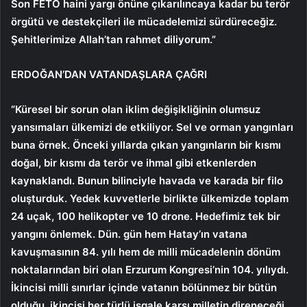
Son FETÖ haini yargı önüne çıkarılıncaya kadar bu terör
örgütü ve destekçileri ile mücadelemizi sürdüreceğiz.
Şehitlerimize Allah’tan rahmet diliyorum.”
ERDOĞAN’DAN VATANDAŞLARA ÇAĞRI
“Küresel bir sorun olan iklim değişikliğinin olumsuz
yansımaları ülkemizi de etkiliyor. Sel ve orman yangınları
buna örnek. Önceki yıllarda çıkan yangınların bir kısmı
doğal, bir kısmı da terör ve ihmal gibi etkenlerden
kaynaklandı. Bunun bilinciyle havada ve karada bir filo
oluşturduk. Yedek kuvvetlerle birlikte ülkemizde toplam
24 uçak, 100 helikopter ve 10 drone. Hedefimiz tek bir
yangını önlemek. Dün. gün hem Hatay’ın vatana
kavuşmasının 84. yılı hem de milli mücadelenin dönüm
noktalarından biri olan Erzurum Kongresi’nin 104. yılıydı.
İkincisi milli sınırlar içinde vatanın bölünmez bir bütün
olduğu, ikincisi her türlü işgale karşı milletin direneceği,