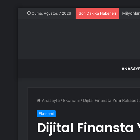
Milyonlar
Cuma, Ağustos 7 2026
Son Dakika Haberleri
ANASAY
Anasayfa
/
Ekonomi
/
Dijital Finansta Yeni Rekabet
Ekonomi
Dijital Finansta