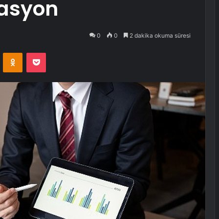
rasyon
0
0
2 dakika okuma süresi
VKontakte
Odnoklassniki
Pocket