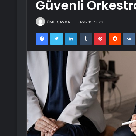
Güvenli Orkest
ÜMİT SAVĞA
Ocak 15, 2026
Facebook
Twitter
LinkedIn
Tumblr
Pinterest
Reddit