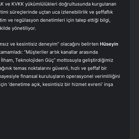
K ve KVKK yükümlülükleri doğrultusunda kurgulanan
imi süreçlerinde uçtan uca izlenebilirlik ve şeffaflık
m ve regülasyon denetimleri için talep ettiği bilgi,
kilde yönetiliyor.
ız ve kesintisiz deneyim” olacağını belirten
Hüseyin
 tamamladı: “Müşteriler artık kanallar arasında
İlham, Teknolojiden Güç” mottosuyla geliştirdiğimiz
nık temas noktalarını güvenli, hızlı ve şeffaf bir
mayesiyle finansal kuruluşların operasyonel verimliliğini
r için ‘denetime açık, kesintisiz bir hizmet evreni’ inşa