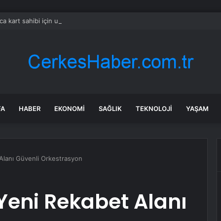
ca kart sahibi için uyarı yapıldı: POS cihazına şifre girmeden önce bir k
FA
HABER
EKONOMI
SAĞLIK
TEKNOLOJI
YAŞAM
 Alanı Güvenli Orkestrasyon
 Yeni Rekabet Alanı