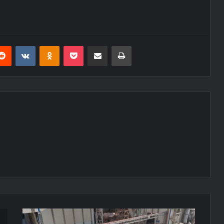
erest
Reddit
VKontakte
Odnoklassniki
Pocket
E-Posta ile paylaş
Yazdır