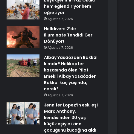
Büyükşehir’in Yaz Okulu
hem eğlendiriyor hem
öğretiyor
Ağustos 7, 2026
Helldivers 2’de
Illuminate Tehdidi Geri
Dönüyor!
Ağustos 7, 2026
Albay Yasaözden Bakkal
kimdir? Helikopter
kazasında ölen Pilot
Emekli Albay Yasaözden
Bakkal kaç yaşında,
nereli?
Ağustos 7, 2026
Jennifer Lopez’in eski eşi
Marc Anthony,
kendisinden 30 yaş
küçük eşiyle ikinci
çocuğunu kucağına aldı