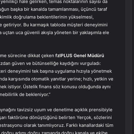
yenilikçi hale gelirken, temas noktalarının sayısı da
uluğun başka bir kanalda tamamlanması, üçüncü taraf
kimlik doğrulama beklentilerinin yükselmesi,
le getiriyor. Bu karmaşık tabloda müşteri deneyimini
 uçtan uca güvenli akışla yöneten bir yaklaşımla ele
eşme sürecine dikkat çeken
fzlPLUS Genel Müdürü
zdan güven ve bütünselliğe kaydığını vurguladı:
teri deneyimini tek başına uygulama hızıyla yönetmek
da karşısında otomatik yanıtlar yerine; hızlı, yetkin ve
ek istiyor. Üstelik finans söz konusu olduğunda aynı
ebilirlik de bekleniyor.”
aynağını tavizsiz uyum ve denetime açıklık prensibiyle
şarı faktörüne dönüştüğünü belirten Yerçok, sözlerini
strasyonu olarak tanımlıyoruz. Farklı kanallardaki tüm
or, doğru adımı doğru zamanda doğru kanala ve ekibe