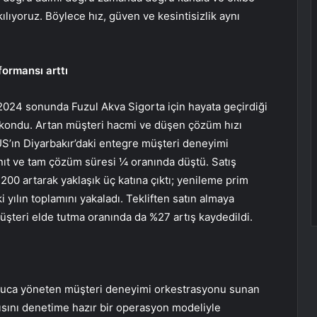
kılıyoruz. Böylece hız, güven ve kesintisizlik aynı
formansı arttı
 2024 sonunda Fuzul Akva Sigorta için hayata geçirdiği
 kondu. Artan müşteri hacmi ve düşen çözüm hızı
US’ın Diyarbakır’daki entegre müşteri deneyimi
ıt ve tam çözüm süresi ¼ oranında düştü. Satış
00 artarak yaklaşık üç katına çıktı; yenileme prim
i yılın toplamını yakaladı. Tekliften satın almaya
teri elde tutma oranında da %27 artış kaydedildi.
an uca yöneten müşteri deneyimi orkestrasyonu sunan
pısını denetime hazır bir operasyon modeliyle