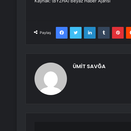
Kaynak: (BYZHA) Beyaz Haber Ajansı
Facebook
Twitter
LinkedIn
Tumblr
Pint
Paylaş
ÜMİT SAVĞA