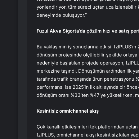
yönlendiriyor, tüm süreci uçtan uca izlenebilir 
deneyimde buluşuyor.”
Fuzul Akva Sigorta’da çözüm hızı ve satış per
Bu yaklaşımın iş sonuçlarına etkisi, fzlPLUS’ın
dönüşüm projesinde ölçülebilir şekilde ortaya
nedeniyle başlatılan projede operasyon, fzlPL
merkezine taşındı. Dönüşümün ardından ilk yan
tarafında trafik branşında ürün penetrasyonu %2
performansı ise 2025’in ilk altı ayında bir öncek
dönüşüm oranı %33’ten %47’ye yükselirken, müş
Kesintisiz omnichannel akış
Çok kanallı etkileşimleri tek platformdan uçt
fzlPLUS, omnichannel akışı kesintisiz kılan ya