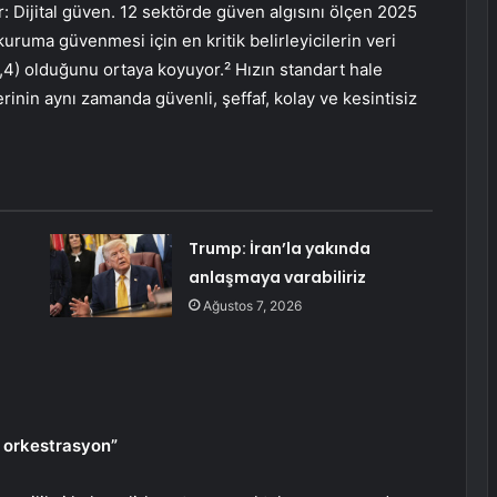
r: Dijital güven. 12 sektörde güven algısını ölçen 2025
 kuruma güvenmesi için en kritik belirleyicilerin veri
4) olduğunu ortaya koyuyor.² Hızın standart hale
inin aynı zamanda güvenli, şeffaf, kolay ve kesintisiz
Trump: İran’la yakında
anlaşmaya varabiliriz
Ağustos 7, 2026
i orkestrasyon”