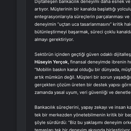
Dijitalleşen bankacılık deneyimi daha esnek ve 
artıyor. Müşterinin bir kanalda başlattığı yolc
entegrasyonlarıyla süreçlerin parçalanması ve 
deneyimin “uçtan uca tasarlanmasını” kritik ha
bütünleştirmeyi başarmak, süreci çoklu kanalda
almayı gerektiriyor.
Sektörün içinden geçtiği güven odaklı dijitall
Hüseyin Yerçok,
finansal deneyimde ibrenin hı
“Mobilin baskın kanal olduğu bir dünyada, müş
artık mümkün değil. Müşteri bir sorun yaşadığın
gerçekten çözüm üreten bir destek yapısı görm
zamanda yasal uyum, veri güvenliği ve denetlen
Bankacılık süreçlerini, yapay zekayı ve insan k
tek bir merkezden yönetebilmenin kritik bir ba
şöyle sürdürdü: “Biz bu yaklaşımı deneyim orke
temasları tek bir deneyim akışında birleştiriy