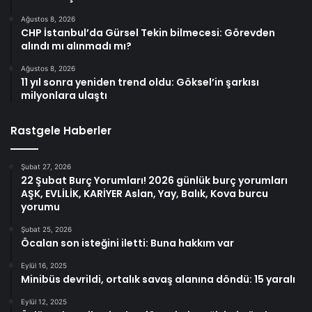
Ağustos 8, 2026
CHP İstanbul’da Gürsel Tekin bilmecesi: Görevden
alındı mı alınmadı mı?
Ağustos 8, 2026
11 yıl sonra yeniden trend oldu: Göksel’in şarkısı
milyonlara ulaştı
Rastgele Haberler
Şubat 27, 2026
22 Şubat Burç Yorumları! 2026 günlük burç yorumları
AŞK, EVLİLİK, KARİYER Aslan, Yay, Balık, Kova burcu
yorumu
Şubat 25, 2026
Öcalan son isteğini iletti: Buna hakkım var
Eylül 16, 2025
Minibüs devrildi, ortalık savaş alanına döndü: 15 yaralı
Eylül 12, 2025