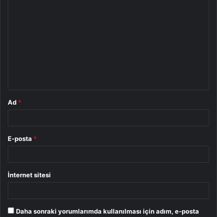
Y
o
r
u
m
*
Ad
*
E-posta
*
İnternet sitesi
Daha sonraki yorumlarımda kullanılması için adım, e-posta