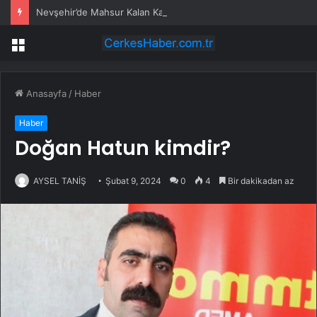
Nevşehir’de Mahsur Kalan Kadın Kurtarıldı
Menü
Anasayfa
/
Haber
Haber
Doğan Hatun kimdir?
AYSEL TANİŞ
Şubat 9, 2024
0
4
Bir dakikadan az