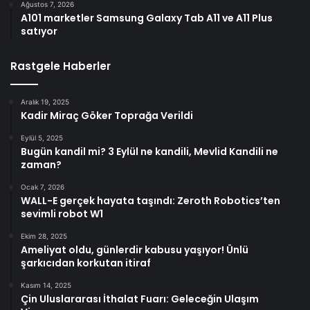
Ağustos 7, 2026
A101 marketler Samsung Galaxy Tab A11 ve A11 Plus
satıyor
Rastgele Haberler
Aralık 19, 2025
Kadir Miraç Göker Toprağa Verildi
Eylül 5, 2025
Bugün kandil mi? 3 Eylül ne kandili, Mevlid Kandili ne
zaman?
Ocak 7, 2026
WALL-E gerçek hayata taşındı: Zeroth Robotics’ten
sevimli robot W1
Ekim 28, 2025
Ameliyat oldu, günlerdir kabusu yaşıyor! Ünlü
şarkıcıdan korkutan itiraf
Kasım 14, 2025
Çin Uluslararası İthalat Fuarı: Geleceğin Ulaşım