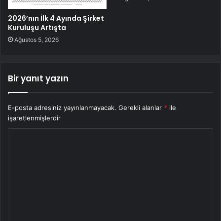
2026’nın İlk 4 Ayında Şirket
Kuruluşu Artışta
Ağustos 5, 2026
Bir yanıt yazın
E-posta adresiniz yayınlanmayacak.
Gerekli alanlar
*
ile
işaretlenmişlerdir
Y
o
r
u
m
*