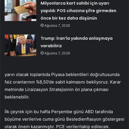
Milyonlarca kart sahibi için uyarı
yapıldı: POS cihazına şifre girmeden
önce bir kez daha düşünün
Ağustos 7, 2026
Trump: İran’la yakında anlaşmaya
varabiliriz
Ağustos 7, 2026
yarın olacak
toplantıda
Piyasa beklentileri doğrultusunda
faiz oranlarının %8,50’de sabit kalmasını bekliyoruz. Karar
metninde Liraizasyon Stratejisinin ön plana çıkması
beklenebilir.
İlk çeyrek için bu hafta Perşembe günü ABD tarafında
büyüme verileri
ve cuma günü
Besledi
enflasyon göstergesi
olarak önem kazanmıştır.
PCE verileri
takip edilecek.