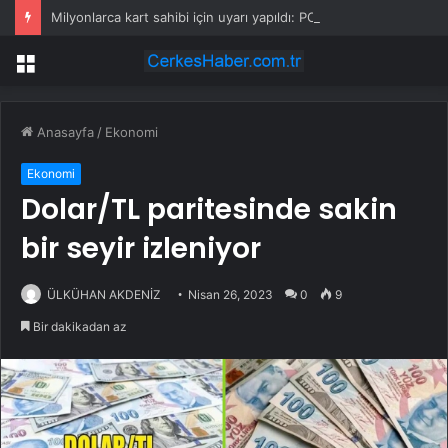
Milyonlarca kart sahibi için uyarı yapıldı: POS cihazına şifre girmeden önce bir kez daha düşünün
Menü
Anasayfa
/
Ekonomi
Ekonomi
Dolar/TL paritesinde sakin
bir seyir izleniyor
ÜLKÜHAN AKDENİZ
Nisan 26, 2023
0
9
Bir dakikadan az