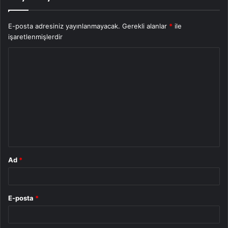
E-posta adresiniz yayınlanmayacak.
Gerekli alanlar
*
ile
işaretlenmişlerdir
Y
o
r
u
m
*
Ad
*
E-posta
*