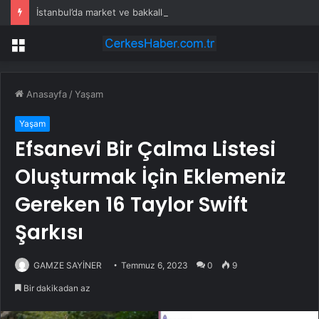
İstanbul’da market ve bakkallarda yeni uygulama devreye girdi
Menü
Anasayfa
/
Yaşam
Yaşam
Efsanevi Bir Çalma Listesi
Oluşturmak İçin Eklemeniz
Gereken 16 Taylor Swift
Şarkısı
GAMZE SAYİNER
Temmuz 6, 2023
0
9
Bir dakikadan az