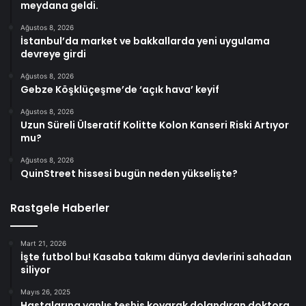
meydana geldi.
Ağustos 8, 2026
İstanbul’da market ve bakkallarda yeni uygulama
devreye girdi
Ağustos 8, 2026
Gebze Köşklüçeşme’de ‘açık hava’ keyif
Ağustos 8, 2026
Uzun Süreli Ülseratif Kolitte Kolon Kanseri Riski Artıyor
mu?
Ağustos 8, 2026
QuinStreet hissesi bugün neden yükselişte?
Rastgele Haberler
Mart 21, 2026
İşte futbol bu! Kasaba takımı dünya devlerini sahadan
siliyor
Mayıs 26, 2025
Hastalarına yanlış teşhis koyarak dolandıran doktora