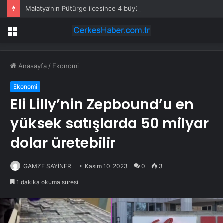
Malatya’nın Pütürge ilçesinde 4 büyüklüğünde deprem meydana geldi.
Menü
Anasayfa
/
Ekonomi
Ekonomi
Eli Lilly’nin Zepbound’u en
yüksek satışlarda 50 milyar
dolar üretebilir
GAMZE SAYİNER
Kasım 10, 2023
0
3
1 dakika okuma süresi