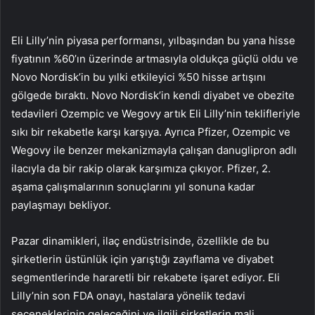
Eli Lilly’nin piyasa performansı, yılbaşından bu yana hisse
fiyatının %60’ın üzerinde artmasıyla oldukça güçlü oldu ve
Novo Nordisk’in bu yılki etkileyici %50 hisse artışını
gölgede bıraktı. Novo Nordisk’in kendi diyabet ve obezite
tedavileri Ozempic ve Wegovy artık Eli Lilly’nin teklifleriyle
sıkı bir rekabetle karşı karşıya. Ayrıca Pfizer, Ozempic ve
Wegovy ile benzer mekanizmayla çalışan danuglipron adlı
ilacıyla da bir rakip olarak karşımıza çıkıyor. Pfizer, 2.
aşama çalışmalarının sonuçlarını yıl sonuna kadar
paylaşmayı bekliyor.
Pazar dinamikleri, ilaç endüstrisinde, özellikle de bu
şirketlerin üstünlük için yarıştığı zayıflama ve diyabet
segmentlerinde hararetli bir rekabete işaret ediyor. Eli
Lilly’nin son FDA onayı, hastalara yönelik tedavi
seçeneklerinin geleceğini ve ilgili şirketlerin mali