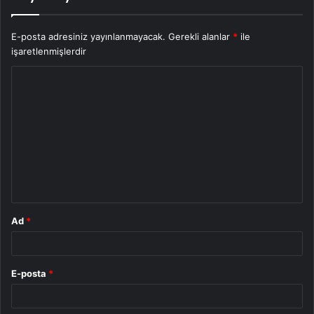
E-posta adresiniz yayınlanmayacak.
Gerekli alanlar
*
ile
işaretlenmişlerdir
Y
o
r
u
m
*
Ad
*
E-posta
*