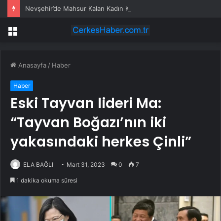
Nevşehir’de Mahsur Kalan Kadın Kurtarıldı
Menü
Anasayfa
/
Haber
Haber
Eski Tayvan lideri Ma:
“Tayvan Boğazı’nın iki
yakasındaki herkes Çinli”
ELA BAĞLI
Mart 31, 2023
0
7
1 dakika okuma süresi