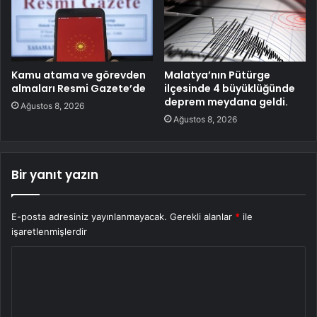
Kamu atama ve görevden
Malatya’nın Pütürge
almaları Resmi Gazete’de
ilçesinde 4 büyüklüğünde
deprem meydana geldi.
Ağustos 8, 2026
Ağustos 8, 2026
Bir yanıt yazın
E-posta adresiniz yayınlanmayacak.
Gerekli alanlar
*
ile
işaretlenmişlerdir
Y
o
r