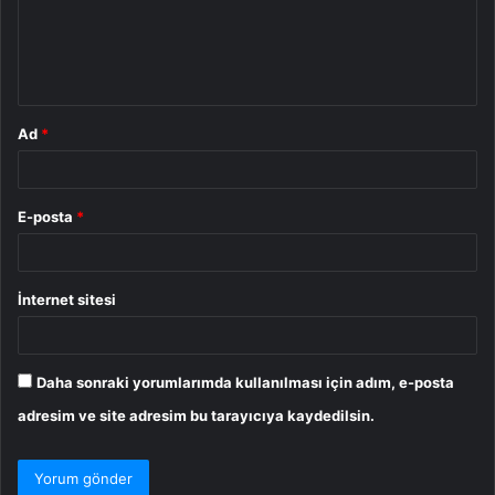
u
m
*
Ad
*
E-posta
*
İnternet sitesi
Daha sonraki yorumlarımda kullanılması için adım, e-posta
adresim ve site adresim bu tarayıcıya kaydedilsin.