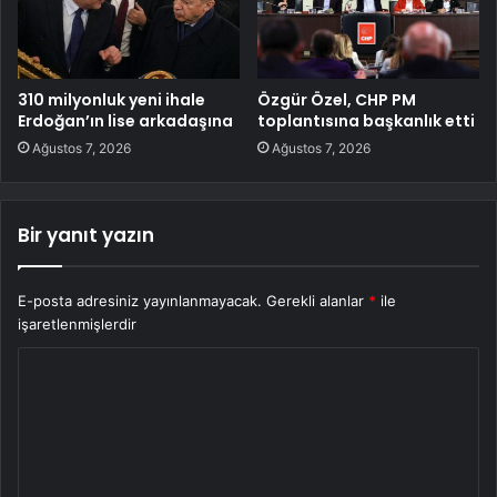
310 milyonluk yeni ihale
Özgür Özel, CHP PM
Erdoğan’ın lise arkadaşına
toplantısına başkanlık etti
Ağustos 7, 2026
Ağustos 7, 2026
Bir yanıt yazın
E-posta adresiniz yayınlanmayacak.
Gerekli alanlar
*
ile
işaretlenmişlerdir
Y
o
r
u