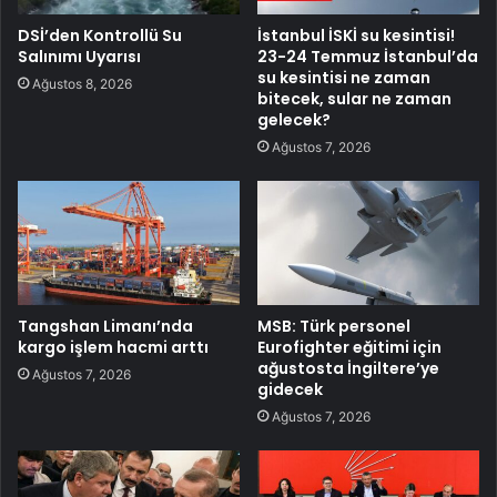
DSİ’den Kontrollü Su
İstanbul İSKİ su kesintisi!
Salınımı Uyarısı
23-24 Temmuz İstanbul’da
su kesintisi ne zaman
Ağustos 8, 2026
bitecek, sular ne zaman
gelecek?
Ağustos 7, 2026
Tangshan Limanı’nda
MSB: Türk personel
kargo işlem hacmi arttı
Eurofighter eğitimi için
ağustosta İngiltere’ye
Ağustos 7, 2026
gidecek
Ağustos 7, 2026