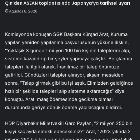
Çin’den ASEAN toplantısında Japonya’ya tarihsel uyarı
Ağustos 8, 2026
Komisyonda konuşan SGK Başkanı Kürşad Arat, Kuruma
yapılan yeniden yapılanma başvurusunun yüküne ilişkin,
“Yaklaşık 3 günde 1 milyon 100 bin kişinin taleplerini alıp,
sisteme kazandırıp bir şeyler yapmaya çalıştık. Borçlanma
talepleri ile ilgili olarak. İnanılmaz bir talep önümüze
getirildi. Gündüzleri talepler alınıyor, akşam mesaiden
sonra. “Talep girmek gibi bu işi aştık. Elimizden geldiğince
hızlı bir şekilde talepleri alıp sisteme aktaracağız” diye
konuştu. Arat, maaş ödemesinde gecikme olması
durumunda geriye dönük ödeme yapılacağını bildirdi.
HDP Diyarbakır Milletvekili Garo Paylan, “2 milyon 250 bin
kişiyi kaç ayda emekli edeceksiniz?” Arat, “2023 yılında 2
milyon 250 bin kişi prim ödeme gün sayısını ve sigortalılık