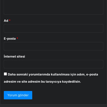
m
*
Ad
*
E-posta
*
İnternet sitesi
Daha sonraki yorumlarımda kullanılması için adım, e-posta
adresim ve site adresim bu tarayıcıya kaydedilsin.