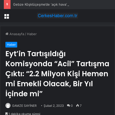
Gebze Köşklüçeşme’de ‘açık hava’ keyif
Menü
Anasayfa
/
Haber
Haber
Eyt’in Tartışıldığı
Komisyonda “Acil” Tartışma
Çıktı: “2.2 Milyon Kişi Hemen
mi Emekli Olacak, Bir Yıl
İçinde mi”
GAMZE SAYİNER
Şubat 2, 2023
0
7
1 dakika okuma süresi