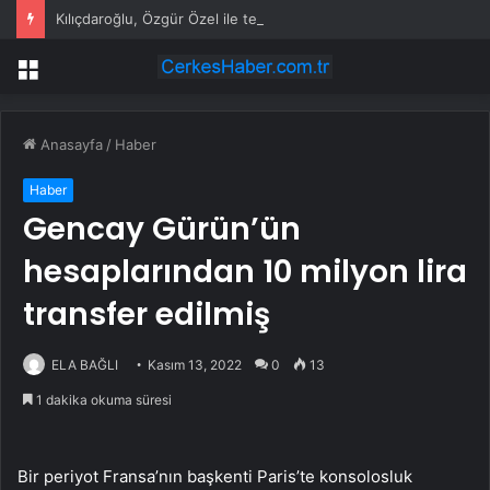
Kılıçdaroğlu, Özgür Özel ile telefonda görüştü
Menü
Anasayfa
/
Haber
Haber
Gencay Gürün’ün
hesaplarından 10 milyon lira
transfer edilmiş
ELA BAĞLI
Kasım 13, 2022
0
13
1 dakika okuma süresi
Bir periyot Fransa’nın başkenti Paris’te konsolosluk