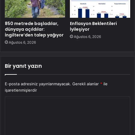
850 metrede başladılar,
Enflasyon Beklentileri
dünyaya açıldılar:
İyileşiyor
İngiltere’den talep yağıyor
Ağustos 6, 2026
Ağustos 6, 2026
Bir yanıt yazın
E-posta adresiniz yayınlanmayacak.
Gerekli alanlar
*
ile
işaretlenmişlerdir
Y
o
r
u