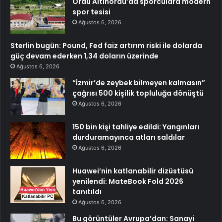
Ordu Altınordu’da sporculara modern
spor tesisi
Ağustos 6, 2026
Sterlin bugün: Pound, Fed faiz artırım riski ile dolarda
güç devam ederken 1,34 doların üzerinde
Ağustos 6, 2026
“İzmir’de zeybek bilmeyen kalmasın”
çağrısı 500 kişilik topluluğa dönüştü
Ağustos 6, 2026
150 bin kişi tahliye edildi: Yangınları
durduramayınca atları saldılar
Ağustos 6, 2026
Huawei’nin katlanabilir dizüstüsü
yenilendi: MateBook Fold 2026
tanıtıldı
Ağustos 6, 2026
Bu görüntüler Avrupa’dan: Sanayi