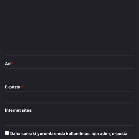
o
r
u
m
*
Ad
*
E-posta
*
İnternet sitesi
Daha sonraki yorumlarımda kullanılması için adım, e-posta