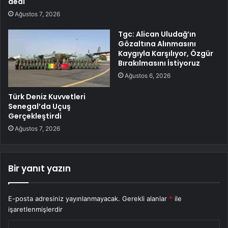
dedi
Ağustos 7, 2026
Tgc: Alican Uludağ’ın
Gözaltına Alınmasını
Kaygıyla Karşılıyor, Özgür
Bırakılmasını İstiyoruz
Ağustos 6, 2026
Türk Deniz Kuvvetleri
Senegal’da Uçuş
Gerçekleştirdi
Ağustos 7, 2026
Bir yanıt yazın
E-posta adresiniz yayınlanmayacak.
Gerekli alanlar
*
ile
işaretlenmişlerdir
Y