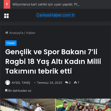
Milyonlarca kart sahibi için uyarı yapıldı: POS cihazına şifre girmeden önce bir kez daha düşünün
Menü
Anasayfa
/
Haber
Haber
Gençlik ve Spor Bakanı 7’li
Ragbi 18 Yaş Altı Kadın Milli
Takımını tebrik etti
AYSEL TANİŞ
Temmuz 24, 2023
0
7
Bir dakikadan az