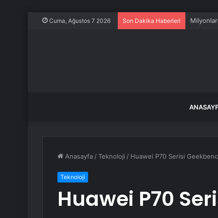
Milyonlar
Cuma, Ağustos 7 2026
Son Dakika Haberleri
ANASAY
Anasayfa
/
Teknoloji
/
Huawei P70 Serisi Geekbenc
Teknoloji
Huawei P70 Seri