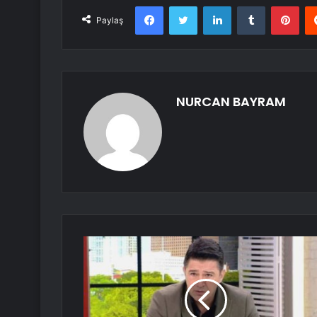
Facebook
Twitter
LinkedIn
Tumblr
Pint
Paylaş
NURCAN BAYRAM