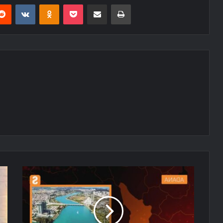
erest
Reddit
VKontakte
Odnoklassniki
Pocket
E-Posta ile paylaş
Yazdır