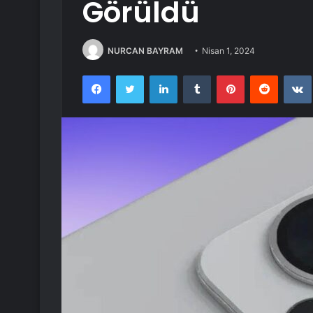
Görüldü
NURCAN BAYRAM
Nisan 1, 2024
Facebook
Twitter
LinkedIn
Tumblr
Pinterest
Reddit