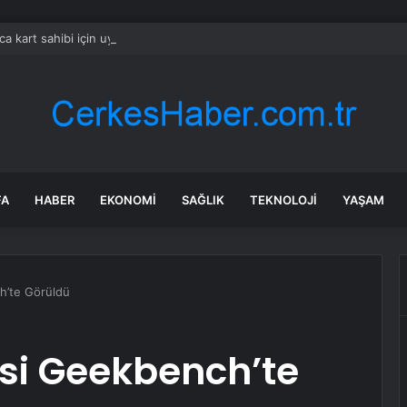
ca kart sahibi için uyarı yapıldı: POS cihazına şifre girmeden önce bir k
FA
HABER
EKONOMI
SAĞLIK
TEKNOLOJI
YAŞAM
h’te Görüldü
si Geekbench’te