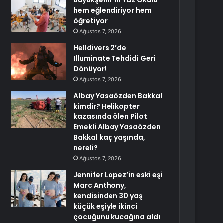
Büyükşehir’in Yaz Okulu
hem eğlendiriyor hem
öğretiyor
Ağustos 7, 2026
Helldivers 2’de
Illuminate Tehdidi Geri
Dönüyor!
Ağustos 7, 2026
Albay Yasaözden Bakkal
kimdir? Helikopter
kazasında ölen Pilot
Emekli Albay Yasaözden
Bakkal kaç yaşında,
nereli?
Ağustos 7, 2026
Jennifer Lopez’in eski eşi
Marc Anthony,
kendisinden 30 yaş
küçük eşiyle ikinci
çocuğunu kucağına aldı