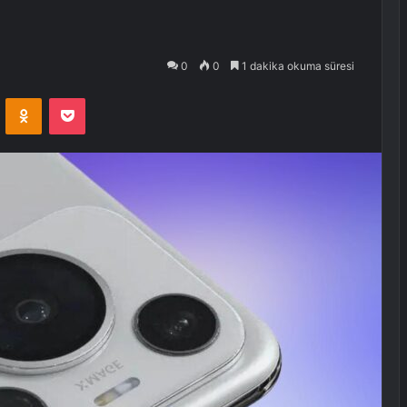
0
0
1 dakika okuma süresi
VKontakte
Odnoklassniki
Pocket