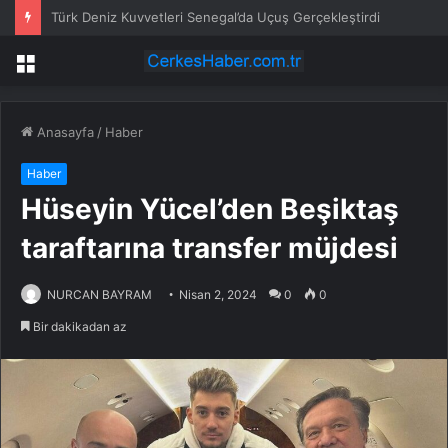
Tgc: Alican Uludağ’ın Gözaltına Alınmasını Kaygıyla Karşılıyor, Özgür Bırakılmasını İstiyoruz
Menü
Anasayfa
/
Haber
Haber
Hüseyin Yücel’den Beşiktaş
taraftarına transfer müjdesi
NURCAN BAYRAM
Nisan 2, 2024
0
0
Bir dakikadan az