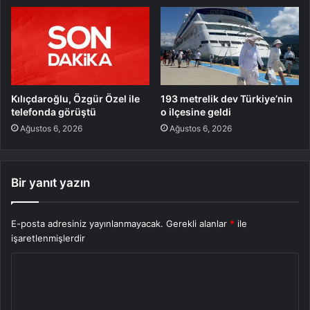
Kılıçdaroğlu, Özgür Özel ile
193 metrelik dev Türkiye’nin
telefonda görüştü
o ilçesine geldi
Ağustos 6, 2026
Ağustos 6, 2026
Bir yanıt yazın
E-posta adresiniz yayınlanmayacak.
Gerekli alanlar
*
ile
işaretlenmişlerdir
Y
o
r