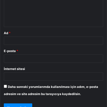
u
m
*
Ad
*
E-posta
*
İnternet sitesi
Daha sonraki yorumlarımda kullanılması için adım, e-posta
adresim ve site adresim bu tarayıcıya kaydedilsin.