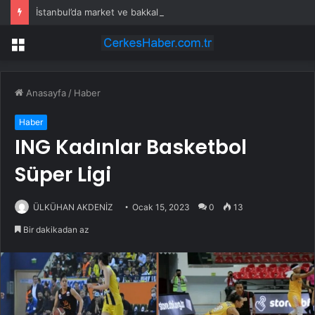
İstanbul’da market ve bakkallarda yeni uygulama devreye girdi
Menü
Anasayfa
/
Haber
Haber
ING Kadınlar Basketbol
Süper Ligi
ÜLKÜHAN AKDENİZ
Ocak 15, 2023
0
13
Bir dakikadan az