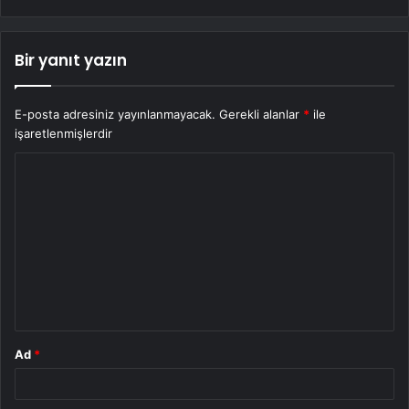
Bir yanıt yazın
E-posta adresiniz yayınlanmayacak.
Gerekli alanlar
*
ile
işaretlenmişlerdir
Y
o
r
u
m
*
Ad
*