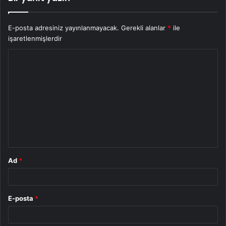
E-posta adresiniz yayınlanmayacak.
Gerekli alanlar
*
ile
işaretlenmişlerdir
Y
o
r
u
m
*
Ad
*
E-posta
*