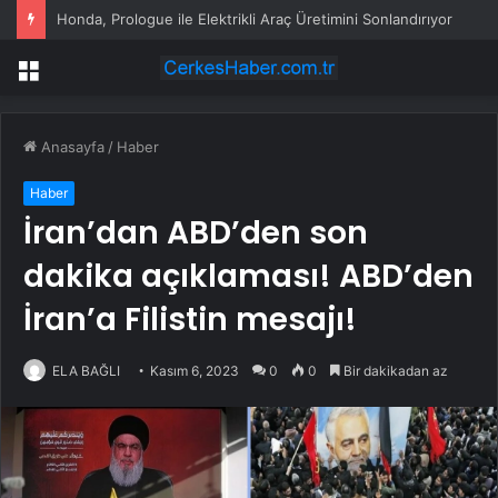
Honda, Prologue ile Elektrikli Araç Üretimini Sonlandırıyor
Menü
Anasayfa
/
Haber
Haber
İran’dan ABD’den son
dakika açıklaması! ABD’den
İran’a Filistin mesajı!
ELA BAĞLI
Kasım 6, 2023
0
0
Bir dakikadan az