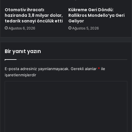
Otomotiv ihracatı
Kükreme Geri Döndü:
haziranda 3,8 milyar dolar,
Rallikros Mondello’ya Geri
tedarik sanayi öncülük etti
Geliyor
Ağustos 6, 2026
Ağustos 5, 2026
Bir yanıt yazın
E-posta adresiniz yayınlanmayacak.
Gerekli alanlar
*
ile
işaretlenmişlerdir
Y
o
r
u
m
*