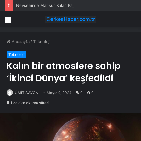
Nevşehir’de Mahsur Kalan Kadın Kurtarıldı
Menü
Anasayfa
/
Teknoloji
Teknoloji
Kalın bir atmosfere sahip
‘İkinci Dünya’ keşfedildi
ÜMİT SAVĞA
Mayıs 9, 2024
0
0
1 dakika okuma süresi