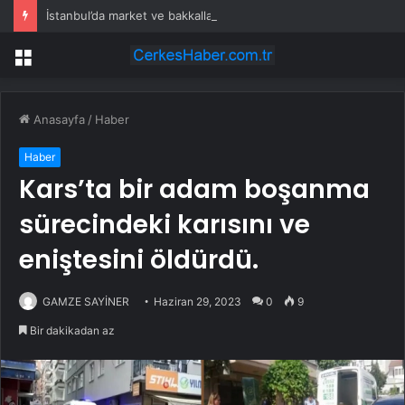
İstanbul’da market ve bakkallarda yeni uygulama devreye girdi
Menü
Anasayfa
/
Haber
Haber
Kars’ta bir adam boşanma
sürecindeki karısını ve
eniştesini öldürdü.
GAMZE SAYİNER
Haziran 29, 2023
0
9
Bir dakikadan az