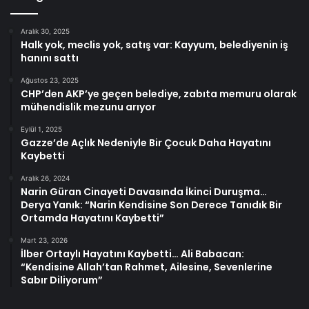
Aralık 30, 2025
Halk yok, meclis yok, satış var: Kayyum, belediyenin iş
hanını sattı
Ağustos 23, 2025
CHP’den AKP’ye geçen belediye, zabıta memuru olarak
mühendislik mezunu arıyor
Eylül 1, 2025
Gazze’de Açlık Nedeniyle Bir Çocuk Daha Hayatını
Kaybetti
Aralık 26, 2024
Narin Güran Cinayeti Davasında İkinci Duruşma…
Derya Yanık: “Narin Kendisine Son Derece Tanıdık Bir
Ortamda Hayatını Kaybetti”
Mart 23, 2026
İlber Ortaylı Hayatını Kaybetti… Ali Babacan:
“Kendisine Allah’tan Rahmet, Ailesine, Sevenlerine
Sabır Diliyorum”