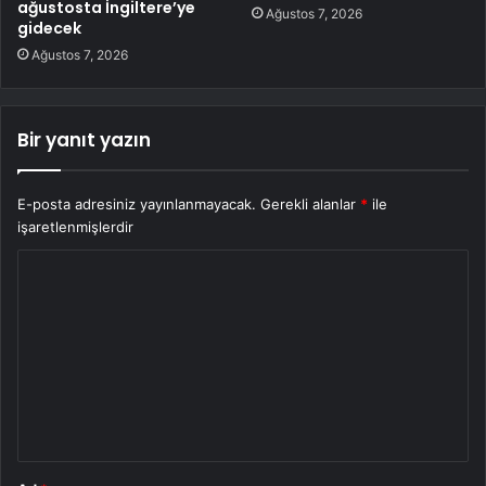
ağustosta İngiltere’ye
Ağustos 7, 2026
gidecek
Ağustos 7, 2026
Bir yanıt yazın
E-posta adresiniz yayınlanmayacak.
Gerekli alanlar
*
ile
işaretlenmişlerdir
Y
o
r
u
m
*