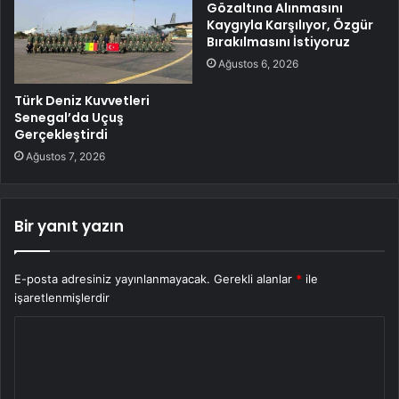
Gözaltına Alınmasını
Kaygıyla Karşılıyor, Özgür
Bırakılmasını İstiyoruz
Ağustos 6, 2026
Türk Deniz Kuvvetleri
Senegal’da Uçuş
Gerçekleştirdi
Ağustos 7, 2026
Bir yanıt yazın
E-posta adresiniz yayınlanmayacak.
Gerekli alanlar
*
ile
işaretlenmişlerdir
Y
o
r