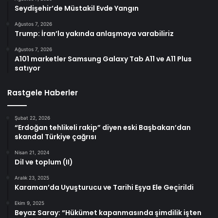
Seydişehir’de Müstakil Evde Yangın
Ağustos 7, 2026
Trump: İran’la yakında anlaşmaya varabiliriz
Ağustos 7, 2026
A101 marketler Samsung Galaxy Tab A11 ve A11 Plus
satıyor
Rastgele Haberler
Şubat 22, 2026
“Erdoğan tehlikeli rakip” diyen eski Başbakan’dan
skandal Türkiye çağrısı
Nisan 21, 2024
Dil ve toplum (II)
Aralık 23, 2025
Karaman’da Uyuşturucu ve Tarihi Eşya Ele Geçirildi
Ekim 9, 2025
Beyaz Saray: “Hükümet kapanmasında şimdilik işten