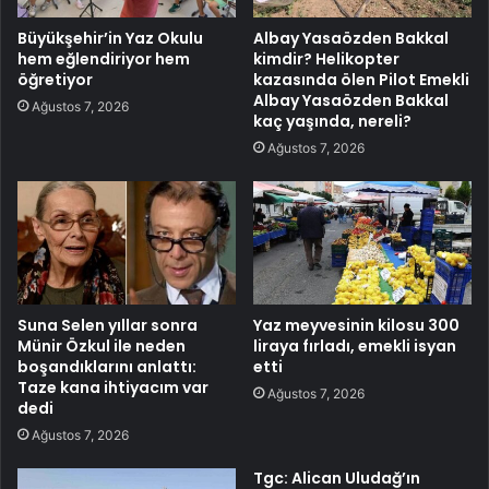
Büyükşehir’in Yaz Okulu
Albay Yasaözden Bakkal
hem eğlendiriyor hem
kimdir? Helikopter
öğretiyor
kazasında ölen Pilot Emekli
Albay Yasaözden Bakkal
Ağustos 7, 2026
kaç yaşında, nereli?
Ağustos 7, 2026
Suna Selen yıllar sonra
Yaz meyvesinin kilosu 300
Münir Özkul ile neden
liraya fırladı, emekli isyan
boşandıklarını anlattı:
etti
Taze kana ihtiyacım var
Ağustos 7, 2026
dedi
Ağustos 7, 2026
Tgc: Alican Uludağ’ın