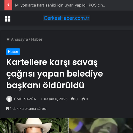
Milyonlarca kart sahibi için uyarı yapıldı: POS cihazına şifre girmeden önce bir kez daha düşünün
Menü
Anasayfa
/
Haber
Haber
Kartellere karşı savaş
çağrısı yapan belediye
başkanı öldürüldü
ÜMİT SAVĞA
Kasım 6, 2025
0
0
1 dakika okuma süresi