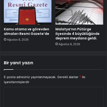
Kamu atama ve görevden
Malatya’nın Pütürge
almaları Resmi Gazete’de
ilçesinde 4 büyüklüğünde
deprem meydana geldi.
Ağustos 8, 2026
Ağustos 8, 2026
Bir yanıt yazın
E-posta adresiniz yayınlanmayacak.
Gerekli alanlar
*
ile
işaretlenmişlerdir
Y
o
r