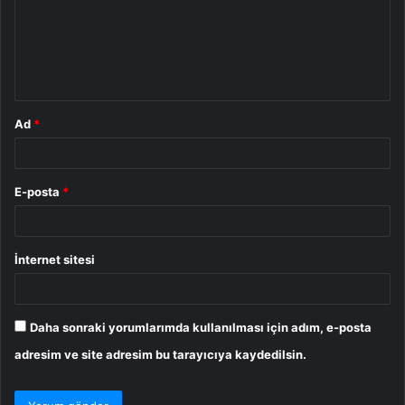
u
m
*
Ad
*
E-posta
*
İnternet sitesi
Daha sonraki yorumlarımda kullanılması için adım, e-posta
adresim ve site adresim bu tarayıcıya kaydedilsin.