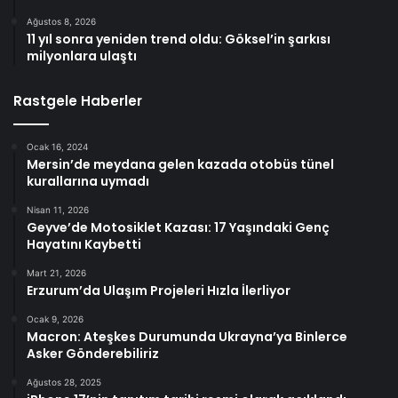
Ağustos 8, 2026
11 yıl sonra yeniden trend oldu: Göksel’in şarkısı
milyonlara ulaştı
Rastgele Haberler
Ocak 16, 2024
Mersin’de meydana gelen kazada otobüs tünel
kurallarına uymadı
Nisan 11, 2026
Geyve’de Motosiklet Kazası: 17 Yaşındaki Genç
Hayatını Kaybetti
Mart 21, 2026
Erzurum’da Ulaşım Projeleri Hızla İlerliyor
Ocak 9, 2026
Macron: Ateşkes Durumunda Ukrayna’ya Binlerce
Asker Gönderebiliriz
Ağustos 28, 2025