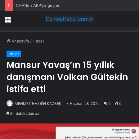
CHP’den AKP’ye geçmeye hazırlanan belediye başkanı muhtara saldırdı!
Menü
Anasayfa
/
Haber
Haber
Mansur Yavaş’ın 15 yıllık
danışmanı Volkan Gültekin
istifa etti
MEHMET HAZBİN KAZBEK
Haziran 28, 2024
0
0
Bir dakikadan az