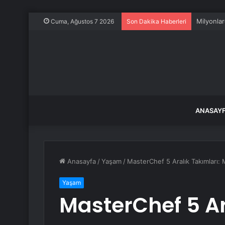
Milyonlar
Cuma, Ağustos 7 2026
Son Dakika Haberleri
ANASAY
Anasayfa
/
Yaşam
/
MasterChef 5 Aralık Takımları:
Yaşam
MasterChef 5 Ar