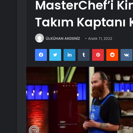
MasterChef’i Ki
Takım Kaptanı 
ÜLKÜHAN AKDENİZ
Aralık 11, 2022
Facebook
Twitter
LinkedIn
Tumblr
Pinterest
Reddit