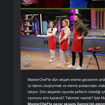
MasterChef’te dün akşam eleme gecesinin ardı
iyi takımı oluşturmak ve eleme potasından olab
istiyor. Dün akşamki oyunda şeflerin istediği çı
oyununu kim kazandı? Takımlar nasıldı? İşte Ma
MasterChef’te pazar akşamı Gamze’nin elenmes