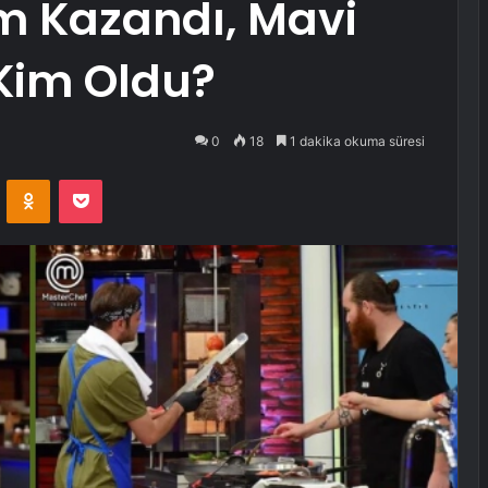
m Kazandı, Mavi
Kim Oldu?
0
18
1 dakika okuma süresi
VKontakte
Odnoklassniki
Pocket