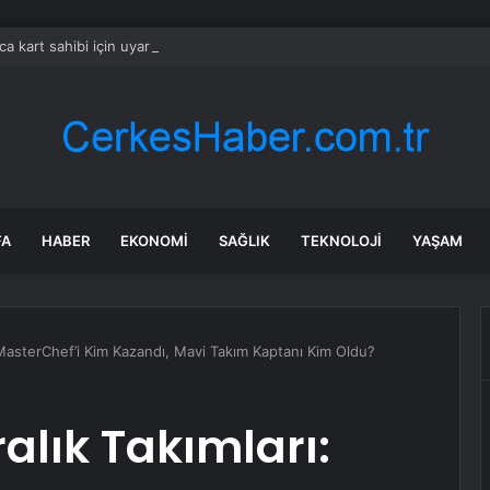
ca kart sahibi için uyarı yapıldı: POS cihazına şifre girmeden önce bir k
FA
HABER
EKONOMI
SAĞLIK
TEKNOLOJI
YAŞAM
 MasterChef’i Kim Kazandı, Mavi Takım Kaptanı Kim Oldu?
alık Takımları: