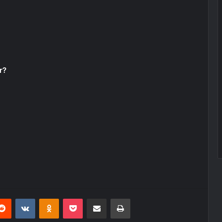
r?
erest
Reddit
VKontakte
Odnoklassniki
Pocket
E-Posta ile paylaş
Yazdır