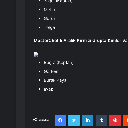
Yağız (Kaptan)
Metin
Gurur
Tolga
MasterChef 5 Aralık Kırmızı Grupta Kimler Va
Büşra (Kaptan)
Görkem
Burak Kaya
ayaz
Facebook
Twitter
LinkedIn
Tumblr
Pint
Paylaş