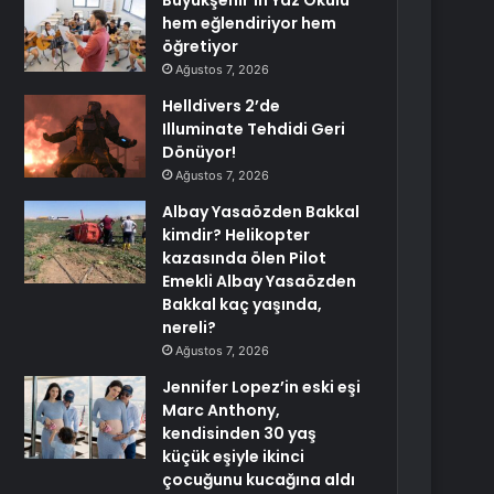
Büyükşehir’in Yaz Okulu
hem eğlendiriyor hem
öğretiyor
Ağustos 7, 2026
Helldivers 2’de
Illuminate Tehdidi Geri
Dönüyor!
Ağustos 7, 2026
Albay Yasaözden Bakkal
kimdir? Helikopter
kazasında ölen Pilot
Emekli Albay Yasaözden
Bakkal kaç yaşında,
nereli?
Ağustos 7, 2026
Jennifer Lopez’in eski eşi
Marc Anthony,
kendisinden 30 yaş
küçük eşiyle ikinci
çocuğunu kucağına aldı