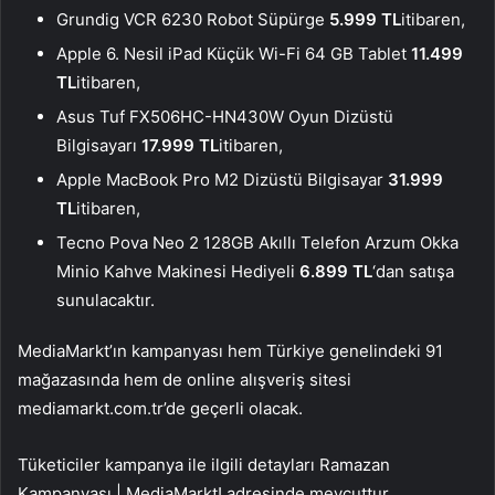
Grundig VCR 6230 Robot Süpürge
5.999 TL
itibaren,
Apple 6. Nesil iPad Küçük Wi-Fi 64 GB Tablet
11.499
TL
itibaren,
Asus Tuf FX506HC-HN430W Oyun Dizüstü
Bilgisayarı
17.999 TL
itibaren,
Apple MacBook Pro M2 Dizüstü Bilgisayar
31.999
TL
itibaren,
Tecno Pova Neo 2 128GB Akıllı Telefon Arzum Okka
Minio Kahve Makinesi Hediyeli
6.899 TL
‘dan satışa
sunulacaktır.
MediaMarkt’ın kampanyası hem Türkiye genelindeki 91
mağazasında hem de online alışveriş sitesi
mediamarkt.com.tr’de geçerli olacak.
Tüketiciler kampanya ile ilgili detayları Ramazan
Kampanyası | MediaMarkt! adresinde mevcuttur.