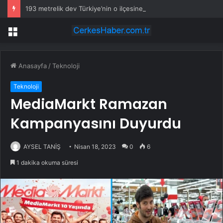
193 metrelik dev Türkiye’nin o ilçesine geldi
Menü
Anasayfa
/
Teknoloji
Teknoloji
MediaMarkt Ramazan
Kampanyasını Duyurdu
AYSEL TANİŞ
Nisan 18, 2023
0
6
1 dakika okuma süresi