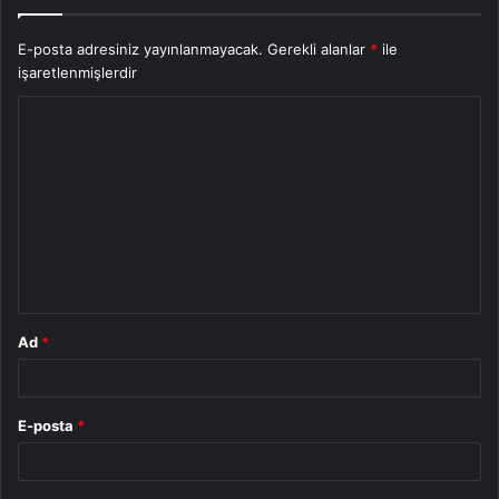
E-posta adresiniz yayınlanmayacak.
Gerekli alanlar
*
ile
işaretlenmişlerdir
Y
o
r
u
m
*
Ad
*
E-posta
*