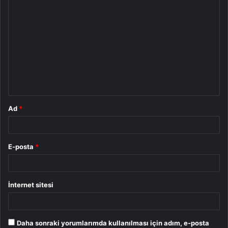
Y
o
r
u
m
*
Ad
*
E-posta
*
İnternet sitesi
Daha sonraki yorumlarımda kullanılması için adım, e-posta