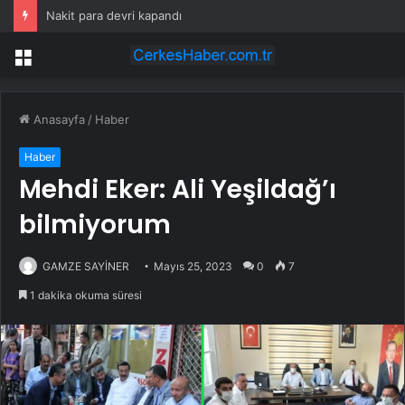
Nakit para devri kapandı
Menü
Anasayfa
/
Haber
Haber
Mehdi Eker: Ali Yeşildağ’ı
bilmiyorum
GAMZE SAYİNER
Mayıs 25, 2023
0
7
1 dakika okuma süresi