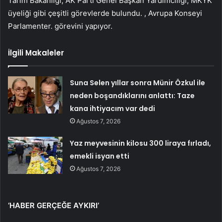
Tarım Bakanlığı, AK Parti Genel Başkan Yardımcılığı, MKYK
üyeliği gibi çeşitli görevlerde bulundu. , Avrupa Konseyi
Parlamenter. görevini yapıyor.
İlgili Makaleler
Suna Selen yıllar sonra Münir Özkul ile
neden boşandıklarını anlattı: Taze
kana ihtiyacım var dedi
Ağustos 7, 2026
Yaz meyvesinin kilosu 300 liraya fırladı,
emekli isyan etti
Ağustos 7, 2026
‘HABER GERÇEĞE AYKIRI’