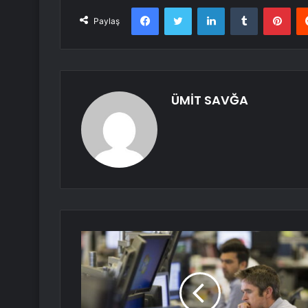
Facebook
Twitter
LinkedIn
Tumblr
Pint
Paylaş
ÜMİT SAVĞA