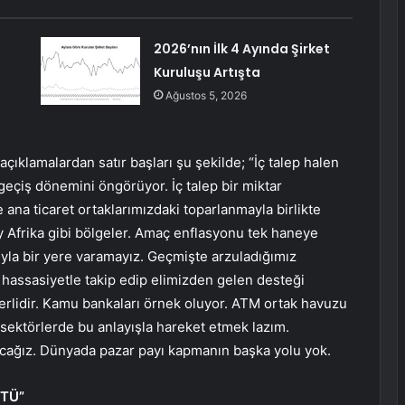
2026’nın İlk 4 Ayında Şirket
Kuruluşu Artışta
Ağustos 5, 2026
açıklamalardan satır başları şu şekilde; “İç talep halen
eçiş dönemini öngörüyor. İç talep bir miktar
e ana ticaret ortaklarımızdaki toparlanmayla birlikte
y Afrika gibi bölgeler. Amaç enflasyonu tek haneye
yla bir yere varamayız. Geçmişte arzuladığımız
hassasiyetle takip edip elimizden gelen desteği
erlidir. Kamu bankaları örnek oluyor. ATM ortak havuzu
m sektörlerde bu anlayışla hareket etmek lazım.
oşacağız. Dünyada pazar payı kapmanın başka yolu yok.
ŞTÜ”