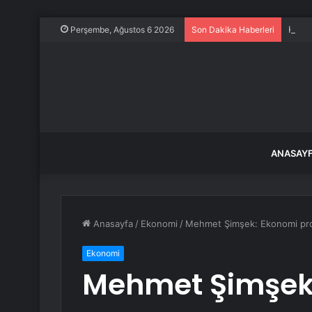
Kılıç
Perşembe, Ağustos 6 2026
Son Dakika Haberleri
ANASAY
Anasayfa
/
Ekonomi
/
Mehmet Şimşek: Ekonomi progr
Ekonomi
Mehmet Şimşek