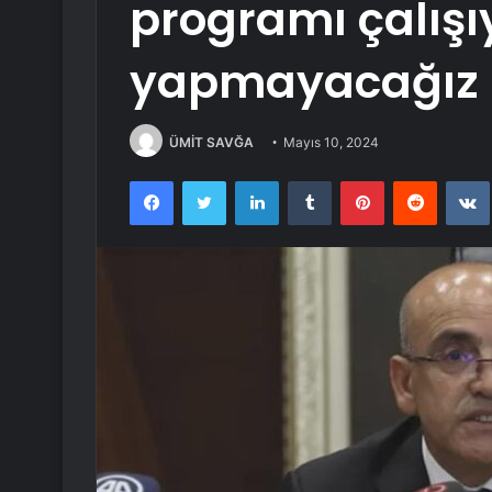
programı çalışıy
yapmayacağız
ÜMİT SAVĞA
Mayıs 10, 2024
Facebook
Twitter
LinkedIn
Tumblr
Pinterest
Reddit