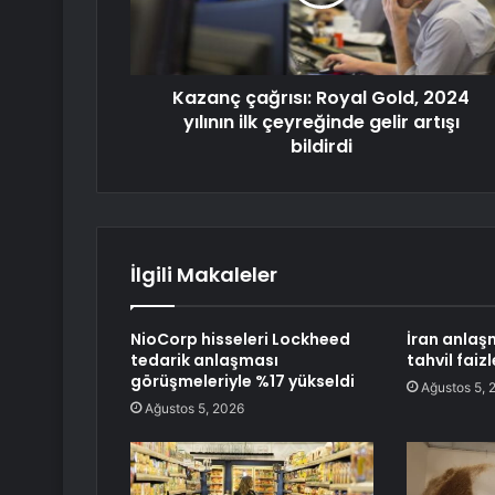
Kazanç çağrısı: Royal Gold, 2024
yılının ilk çeyreğinde gelir artışı
bildirdi
İlgili Makaleler
NioCorp hisseleri Lockheed
İran anlaşm
tedarik anlaşması
tahvil faiz
görüşmeleriyle %17 yükseldi
Ağustos 5, 
Ağustos 5, 2026