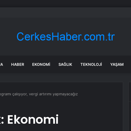
daroğlu, Özgür Özel ile telefonda görüştü
FA
HABER
EKONOMI
SAĞLIK
TEKNOLOJI
YAŞAM
amı çalışıyor, vergi artırımı yapmayacağız
: Ekonomi