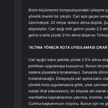
Bizim büyümemiz kompozisyondaki iyileşme çok
yönelik önemli bir çıkıştır. Cari açık geçen sene 
üzerindeydi. 32 milyar doların altına düştük, Şuba
düşmüştür. Cari açığı milli gelirin yüzde 2,5 al
gelire oranla yüzde 2’nin altına düşerse Türkiy
“ALTINA YÖNELİK KOTA UYGULAMASI ÇIKAR
Cari açığın kalıcı şekilde yüzde 2.5’in altına dü
politikası uygulamaya koyuyoruz. Bunun birçok b
sadece piyasalara bırakamayız. Sanayide dönü
hızlandıracağız. Dolayısıyla cari açıkta kalıcı ol
yönelik kota uygulamasına gittik, çıkar çevre
metali ithal edeceksiniz, bir köşede atıl olarak
menfaatine kaynaklarımızı yatırıma, üretime, i
Cumhurbaşkanımızın vizyonu. Bunun için ne ge