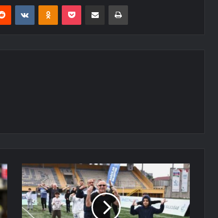
erest
Reddit
VKontakte
Odnoklassniki
Pocket
E-Posta ile paylaş
Yazdır