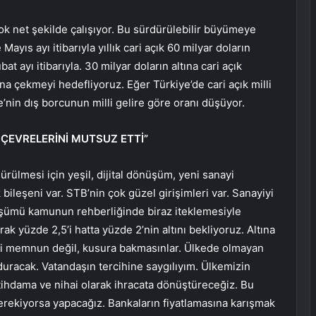
 net şekilde çalışıyor. Bu sürdürülebilir büyümeye
Mayıs ayı itibarıyla yıllık cari açık 60 milyar doların
t ayı itibarıyla. 30 milyar doların altına cari açık
tına çekmeyi hedefliyoruz. Eğer Türkiye’de cari açık milli
e’nin dış borcunun milli gelire göre oranı düşüyor.
 ÇEVRELERİNİ MUTSUZ ETTİ”
şürülmesi için yeşil, dijital dönüşüm, yeni sanayi
ileşeni var. STB’nin çok güzel girişimleri var. Sanayiyi
şümü kamunun rehberliğinde biraz iteklemesiyle
arak yüzde 2,5’i hatta yüzde 2’nin altını bekliyoruz. Altına
leri memnun değil, kusura bakmasınlar. Ülkede olmayan
 duracak. Vatandaşın tercihine saygılıyım. Ülkemizin
stihdama ve nihai olarak ihracata dönüştüreceğiz. Bu
rekiyorsa yapacağız. Bankaların fiyatlamasına karışmak