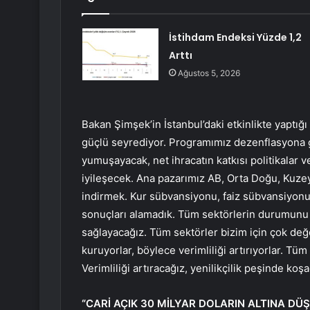
İstihdam Endeksi Yüzde 1,2
Arttı
Ağustos 5, 2026
Bakan Şimşek’in İstanbul’daki etkinlikte yaptığı 
güçlü seyrediyor. Programımız dezenflasyona g
yumuşayacak, net ihracatın katkısı politikalar v
iyileşecek. Ana pazarımız AB, Orta Doğu, Kuze
indirmek. Kur sübvansiyonu, faiz sübvansiyonu
sonuçları alamadık. Tüm sektörlerin durumunu 
sağlayacağız. Tüm sektörler bizim için çok değ
kuruyorlar, böylece verimliliği artırıyorlar. Tü
Verimliliği artıracağız, yenilikçilik peşinde k
“CARİ AÇIK 30 MİLYAR DOLARIN ALTINA DÜ