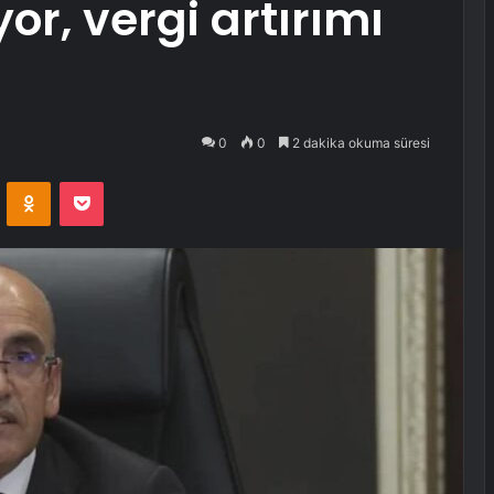
or, vergi artırımı
0
0
2 dakika okuma süresi
VKontakte
Odnoklassniki
Pocket