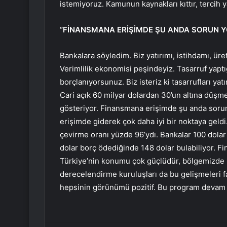
istemiyoruz. Kamunun kaynakları kıttır, tercih
“FİNANSMANA ERİŞİMDE ŞU ANDA SORUN Y
Bankalara söyledim. Biz yatırımı, istihdamı, üre
Verimlilik ekonomisi peşindeyiz. Tasarruf yaptı
borçlanıyorsunuz. Biz isteriz ki tasarrufları yat
Cari açık 60 milyar dolardan 30’un altına düşm
gösteriyor. Finansmana erişimde şu anda sorun 
erişimde giderek çok daha iyi bir noktaya geldi
çevirme oranı yüzde 96’ydı. Bankalar 100 dolar
dolar borç ödediğinde 148 dolar bulabiliyor. Fi
Türkiye’nin konumu çok güçlüdür, bölgemizde b
derecelendirme kuruluşları da bu gelişmeleri far
hepsinin görünümü pozitif. Bu program devam e