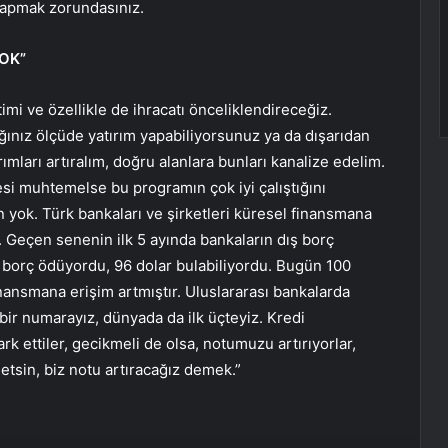
 yapmak zorundasınız.
OK”
timi ve özellikle de ihracatı önceliklendireceğiz.
ğınız ölçüde yatırım yapabiliyorsunuz ya da dışarıdan
ırımları artıralım, doğru alanlara bunları kanalize edelim.
esi muhtemelse bu programın çok iyi çalıştığını
yok. Türk bankaları ve şirketleri küresel finansmana
. Geçen senenin ilk 5 ayında bankaların dış borç
 borç ödüyordu, 96 dolar bulabiliyordu. Bugün 100
nansmana erişim artmıştır. Uluslararası bankalarda
ir numarayız, dünyada da ilk üçteyiz. Kredi
k ettiler, gecikmeli de olsa, notumuzu artırıyorlar,
tsin, biz notu artıracağız demek.”