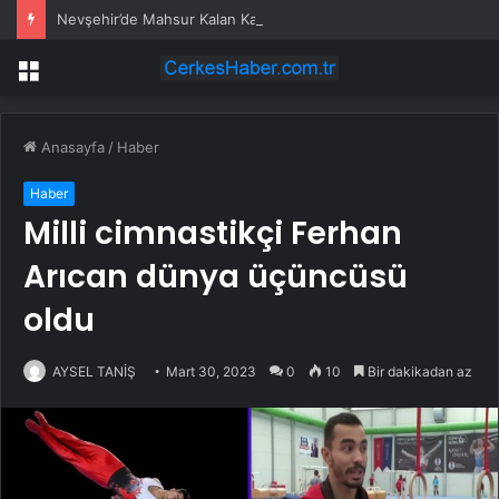
Nevşehir’de Mahsur Kalan Kadın Kurtarıldı
Menü
Anasayfa
/
Haber
Haber
Milli cimnastikçi Ferhan
Arıcan dünya üçüncüsü
oldu
AYSEL TANİŞ
Mart 30, 2023
0
10
Bir dakikadan az