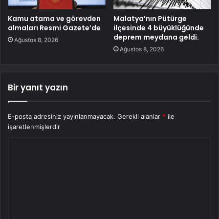
Kamu atama ve görevden
Malatya’nın Pütürge
almaları Resmi Gazete’de
ilçesinde 4 büyüklüğünde
deprem meydana geldi.
Ağustos 8, 2026
Ağustos 8, 2026
Bir yanıt yazın
E-posta adresiniz yayınlanmayacak.
Gerekli alanlar
*
ile
işaretlenmişlerdir
Y
o
r
u
m
*