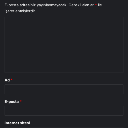
E-posta adresiniz yayınlanmayacak.
Gerekli alanlar
*
ile
işaretlenmişlerdir
Y
o
r
u
m
*
Ad
*
E-posta
*
İnternet sitesi