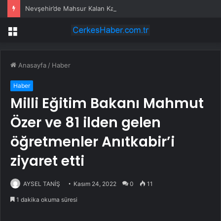
Nevşehir’de Mahsur Kalan Kadın Kurtarıldı
Menü
Anasayfa
/
Haber
Haber
Milli Eğitim Bakanı Mahmut
Özer ve 81 ilden gelen
öğretmenler Anıtkabir’i
ziyaret etti
AYSEL TANİŞ
Kasım 24, 2022
0
11
1 dakika okuma süresi