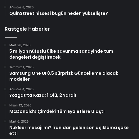
Ağustos 8, 2026
QuinStreet hissesi bugün neden yükselişte?
Rastgele Haberler
Mart 26, 2026
5 milyon nüfuslu ülke savunma sanayinde tüm
dengeleri değiştirecek
Temmuz 1, 2025
Samsung One UI 8.5 sürprizi: Güncelleme alacak
modeller
Ağustos 4, 2025
Yozgat’ta Kaza: 1 Ölü, 2 Yaralı
Nisan 12, 2026
McDonald’s Çin’deki Tüm Eyaletlere Ulaştı
Mart 6, 2026
Nükleer mesajı mı? İran’dan gelen son açıklama şoke
etti