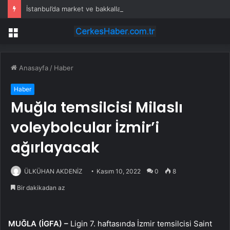
İstanbul’da market ve bakkallarda yeni uygulama devreye girdi
Menü
Anasayfa
/
Haber
Haber
Muğla temsilcisi Milaslı
voleybolcular İzmir’i
ağırlayacak
ÜLKÜHAN AKDENİZ
Kasım 10, 2022
0
8
Bir dakikadan az
MUĞLA (İGFA) –
Ligin 7. haftasında İzmir temsilcisi Saint