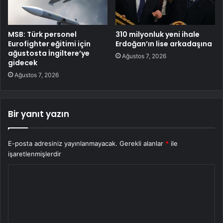
MSB: Türk personel
310 milyonluk yeni ihale
Eurofighter eğitimi için
Erdoğan’ın lise arkadaşına
ağustosta İngiltere’ye
Ağustos 7, 2026
gidecek
Ağustos 7, 2026
Bir yanıt yazın
E-posta adresiniz yayınlanmayacak.
Gerekli alanlar
*
ile
işaretlenmişlerdir
Y
o
r
u