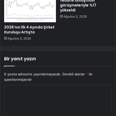
tedarik anlaşması
görüşmeleriyle %17
yükseldi
Ağustos 5, 2026
2026’nın İlk 4 Ayında Şirket
Kuruluşu Artışta
Ağustos 5, 2026
Bir yanıt yazın
E-posta adresiniz yayınlanmayacak.
Gerekli alanlar
*
ile
işaretlenmişlerdir
Y
o
r
u