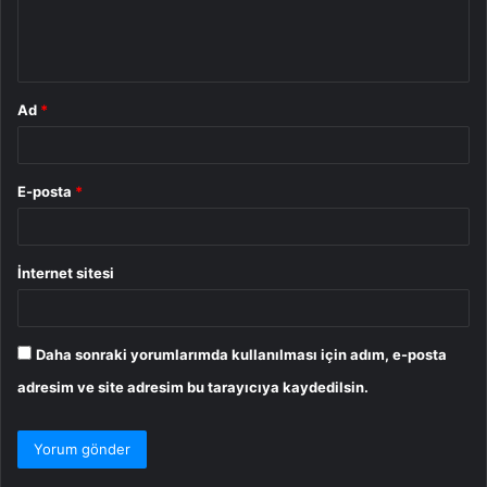
m
*
Ad
*
E-posta
*
İnternet sitesi
Daha sonraki yorumlarımda kullanılması için adım, e-posta
adresim ve site adresim bu tarayıcıya kaydedilsin.