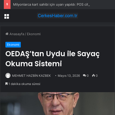
Milyonlarca kart sahibi için uyarı yapıldı: POS cihazına şifre girmeden önce bir kez daha düşünün
Menü
Anasayfa
/
Ekonomi
Ekonomi
OEDAŞ’tan Uydu ile Sayaç
Okuma Sistemi
MEHMET HAZBİN KAZBEK
Mayıs 13, 2026
0
0
1 dakika okuma süresi