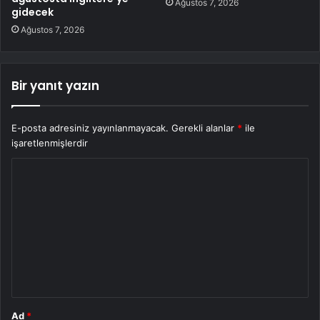
Ağustos 7, 2026
gidecek
Ağustos 7, 2026
Bir yanıt yazın
E-posta adresiniz yayınlanmayacak.
Gerekli alanlar
*
ile
işaretlenmişlerdir
Y
o
r
u
m
*
Ad
*