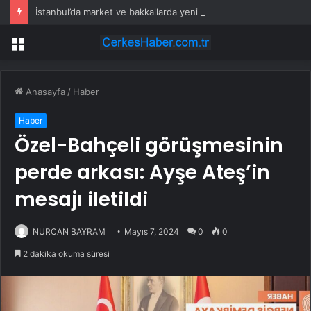
İstanbul’da market ve bakkallarda yeni uygulama devreye girdi
Menü
Anasayfa
/
Haber
Haber
Özel-Bahçeli görüşmesinin
perde arkası: Ayşe Ateş’in
mesajı iletildi
NURCAN BAYRAM
Mayıs 7, 2024
0
0
2 dakika okuma süresi