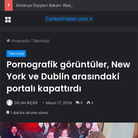
Almanya Dışişleri Bakanı Wadephul, 20 Yıl Sonra Moritanya’yı Ziyaret Etti
Menü
Anasayfa
/
Teknoloji
Teknoloji
Pornografik görüntüler, New
York ve Dublin arasındaki
portalı kapattırdı
DİLAN BİÇER
Mayıs 17, 2024
0
0
1 dakika okuma süresi