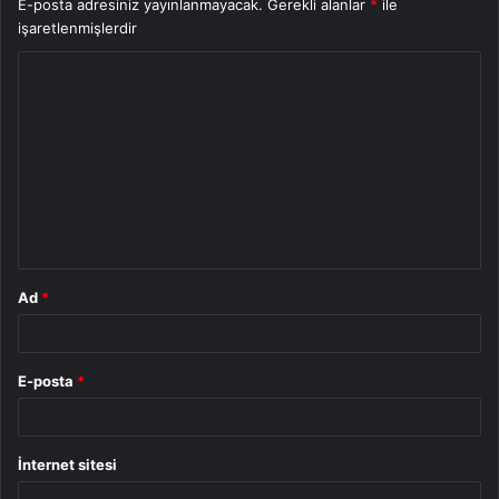
E-posta adresiniz yayınlanmayacak.
Gerekli alanlar
*
ile
işaretlenmişlerdir
Y
o
r
u
m
*
Ad
*
E-posta
*
İnternet sitesi