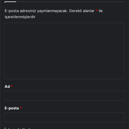
E-posta adresiniz yayınlanmayacak.
Gerekli alanlar
*
ile
işaretlenmişlerdir
Y
o
r
u
m
*
Ad
*
E-posta
*