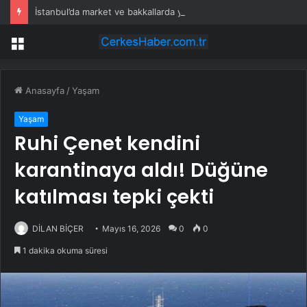
İstanbul’da market ve bakkallarda yeni uygulama devreye girdi
Menü
Anasayfa
/
Yaşam
Yaşam
Ruhi Çenet kendini
karantinaya aldı! Düğüne
katılması tepki çekti
DİLAN BİÇER
Mayıs 16, 2026
0
0
1 dakika okuma süresi