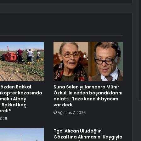
aözden Bakkal
Suna Selen yıllar sonra Münir
likopter kazasında
Özkul ile neden boşandıklarını
Emekli Albay
anlattı: Taze kana ihtiyacım
 Bakkal kaç
var dedi
reli?
Ağustos 7, 2026
2026
Tgc: Alican Uludağ’ın
Gözaltına Alınmasını Kaygıyla