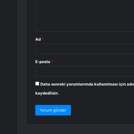
u
m
*
Ad
*
E-posta
*
Daha sonraki yorumlarımda kullanılması için adı
kaydedilsin.