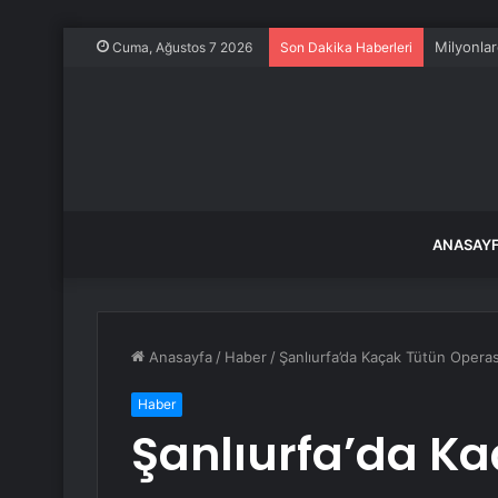
Milyonlar
Cuma, Ağustos 7 2026
Son Dakika Haberleri
ANASAY
Anasayfa
/
Haber
/
Şanlıurfa’da Kaçak Tütün Oper
Haber
Şanlıurfa’da K