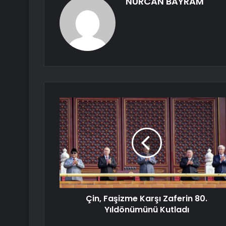
NURCAN BAYRAM
Çin, Faşizme Karşı Zaferin 80.
Yıldönümünü Kutladı