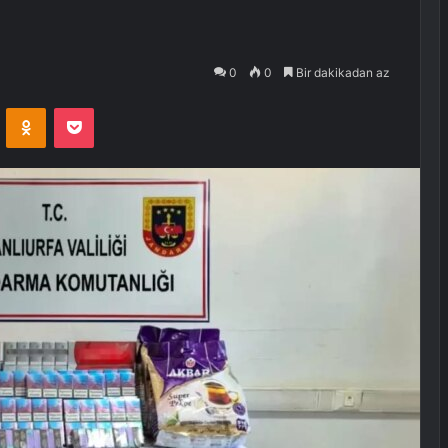
0
0
Bir dakikadan az
VKontakte
Odnoklassniki
Pocket