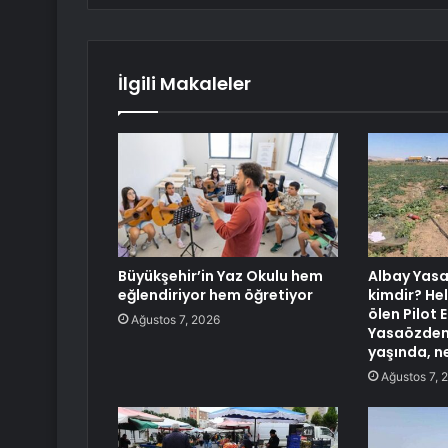
İlgili Makaleler
Büyükşehir’in Yaz Okulu hem
Albay Yas
eğlendiriyor hem öğretiyor
kimdir? He
ölen Pilot 
Ağustos 7, 2026
Yasaözden
yaşında, ne
Ağustos 7, 