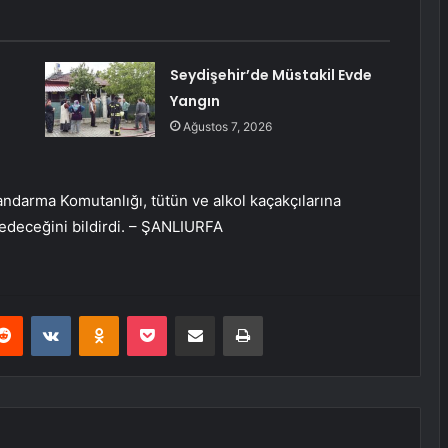
Seydişehir’de Müstakil Evde
Yangın
Ağustos 7, 2026
Jandarma Komutanlığı, tütün ve alkol kaçakçılarına
 edeceğini bildirdi. – ŞANLIURFA
erest
Reddit
VKontakte
Odnoklassniki
Pocket
E-Posta ile paylaş
Yazdır