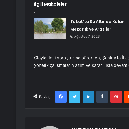
İlgili Makaleler
Tokat’ta Su Altında Kalan
Mezarlık ve Araziler
Ağustos 7, 2026
Olayla ilgili soruşturma sürerken, Şanlıurfa İl 
yönelik çalışmaların azim ve kararlılıkla devam
Facebook
Twitter
LinkedIn
Tumblr
Pint
Paylaş