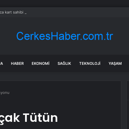
ca kart sahibi için uyarı yapıldı: POS cihazına şifre girmeden önce bir k
FA
HABER
EKONOMI
SAĞLIK
TEKNOLOJI
YAŞAM
asyonu
açak Tütün