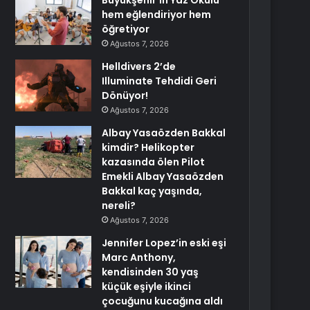
Büyükşehir’in Yaz Okulu
hem eğlendiriyor hem
öğretiyor
Ağustos 7, 2026
Helldivers 2’de
Illuminate Tehdidi Geri
Dönüyor!
Ağustos 7, 2026
Albay Yasaözden Bakkal
kimdir? Helikopter
kazasında ölen Pilot
Emekli Albay Yasaözden
Bakkal kaç yaşında,
nereli?
Ağustos 7, 2026
Jennifer Lopez’in eski eşi
Marc Anthony,
kendisinden 30 yaş
küçük eşiyle ikinci
çocuğunu kucağına aldı