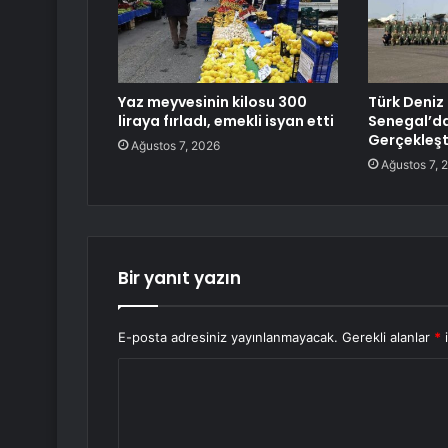
Yaz meyvesinin kilosu 300
Türk Deniz 
liraya fırladı, emekli isyan etti
Senegal’d
Gerçekleşt
Ağustos 7, 2026
Ağustos 7, 
Bir yanıt yazın
E-posta adresiniz yayınlanmayacak.
Gerekli alanlar
*
i
Y
o
r