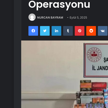
Operasyonu
NURCAN BAYRAM
Eylül 5, 2025
Facebook
Twitter
LinkedIn
Tumblr
Pinterest
Reddit