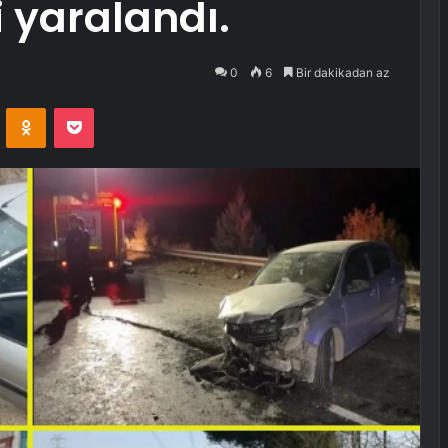
i yaralandı.
0
6
Bir dakikadan az
VKontakte
Odnoklassniki
Pocket