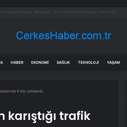
daroğlu, Özgür Özel ile telefonda görüştü
FA
HABER
EKONOMI
SAĞLIK
TEKNOLOJI
YAŞAM
 kazasında 4 kişi yaralandı.
 karıştığı trafik