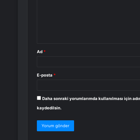
r
u
m
*
Ad
*
E-posta
*
Daha sonraki yorumlarımda kullanılması için adı
kaydedilsin.