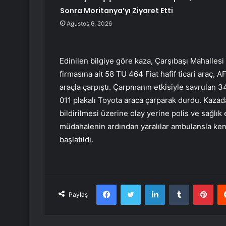
Sonra Moritanya’yı Ziyaret Etti
Ağustos 6, 2026
Edinilen bilgiye göre kaza, Çarşıbaşı Mahalles
firmasına ait 58 TU 464 Fiat hafif ticari araç,
araçla çarpıştı. Çarpmanın etkisiyle savrulan 
011 plakalı Toyota araca çarparak durdu. Kazad
bildirilmesi üzerine olay yerine polis ve sağlık 
müdahalenin ardından yaralılar ambulansla kentt
başlatıldı.
Facebook
Twitter
LinkedIn
Tumblr
Pint
Paylaş