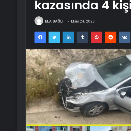
kazasında 4 kiş
ELA BAĞLI
Ekim 24, 2023
Facebook
Twitter
LinkedIn
Tumblr
Pinterest
Reddit