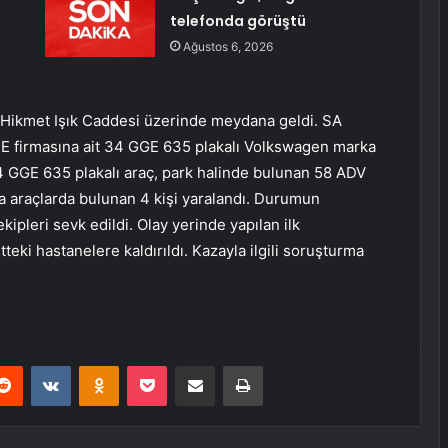
telefonda görüştü
Ağustos 6, 2026
i Hikmet Işık Caddesi üzerinde meydana geldi. SA
 AFE firmasına ait 34 GGE 635 plakalı Volkswagen marka
34 GGE 635 plakalı araç, park halinde bulunan 58 ADV
a araçlarda bulunan 4 kişi yaralandı. Durumun
ekipleri sevk edildi. Olay yerinde yapılan ilk
eki hastanelere kaldırıldı. Kazayla ilgili soruşturma
erest
Reddit
VKontakte
Odnoklassniki
Pocket
E-Posta ile paylaş
Yazdır