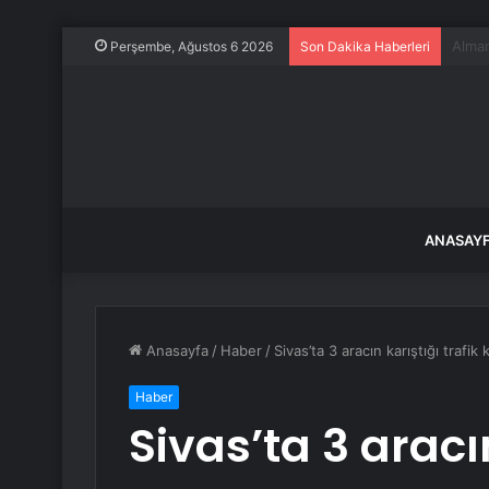
Kılıç
Perşembe, Ağustos 6 2026
Son Dakika Haberleri
ANASAY
Anasayfa
/
Haber
/
Sivas’ta 3 aracın karıştığı trafik
Haber
Sivas’ta 3 aracın