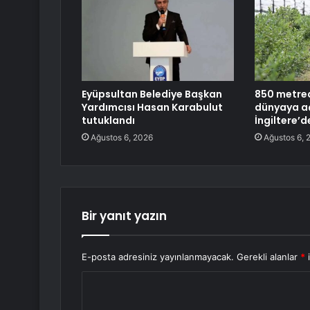
Eyüpsultan Belediye Başkan
850 metred
Yardımcısı Hasan Karabulut
dünyaya aç
tutuklandı
İngiltere’d
Ağustos 6, 2026
Ağustos 6, 
Bir yanıt yazın
E-posta adresiniz yayınlanmayacak.
Gerekli alanlar
*
i
Y
o