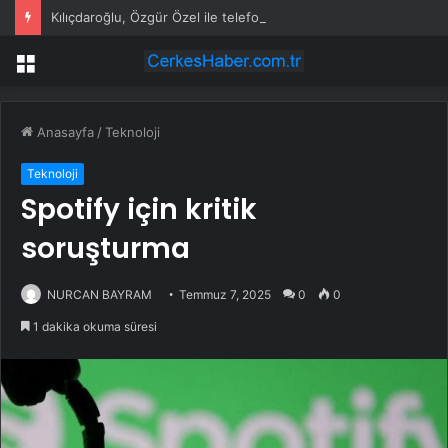
Kılıçdaroğlu, Özgür Özel ile telefonda görüştü
Menü
Anasayfa
/
Teknoloji
Teknoloji
Spotify için kritik
soruşturma
NURCAN BAYRAM
Temmuz 7, 2025
0
0
1 dakika okuma süresi