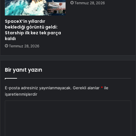
Temmuz 28, 2026
SpaceX’in yıllardır
beklediği görüntü geldi:
Starship ilk kez tek parça
kaldı
Temmuz 28, 2026
Bir yanıt yazın
E-posta adresiniz yayınlanmayacak.
Gerekli alanlar
*
ile
işaretlenmişlerdir
Y
o
r
u