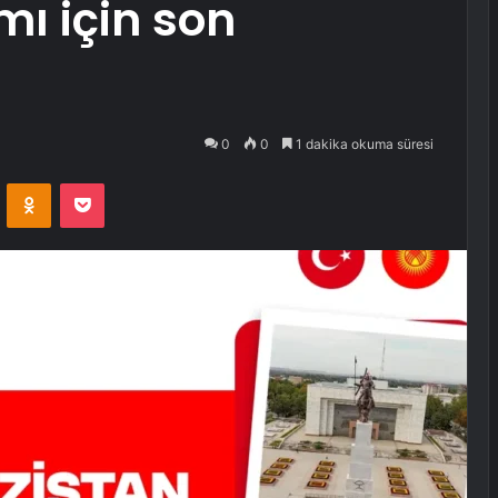
ı için son
0
0
1 dakika okuma süresi
VKontakte
Odnoklassniki
Pocket