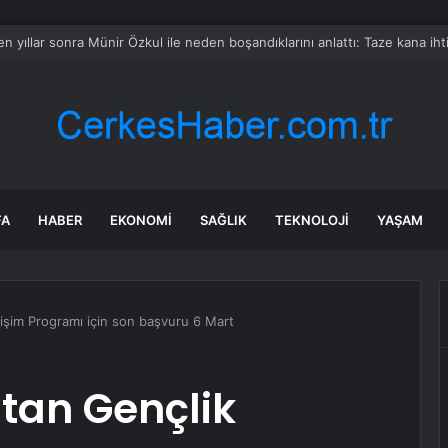
a devri kapandı
FA
HABER
EKONOMI
SAĞLIK
TEKNOLOJI
YAŞAM
ğişim Programı için son başvuru 6 Mart
stan Gençlik