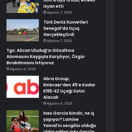
300 liraya fırladı, emekli
isyan etti
Ağustos 7, 2026
Türk Deniz Kuvvetleri
Senegal’da Uçuş
Gerçekleştirdi
Ağustos 7, 2026
Tgc: Alican Uludağ’ın Gözaltına
Alınmasını Kaygıyla Karşılıyor, Özgür
Bırakılmasını İstiyoruz
Ağustos 6, 2026
Abra Group,
Embraer’den 45’e Kadar
E195-E2 Uçağı Satın
Alacak
Ağustos 6, 2026
Ines Garcia kimdir, ne iş
yapıyor? Lamine
Yamal’ın sevgilisi olduğu
iddia edilen Inés García