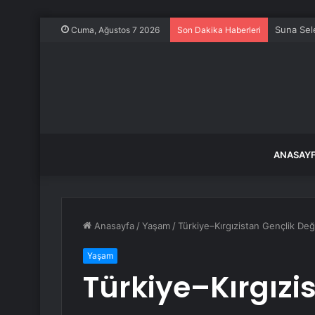
Nakit par
Cuma, Ağustos 7 2026
Son Dakika Haberleri
ANASAY
Anasayfa
/
Yaşam
/
Türkiye–Kırgızistan Gençlik De
Yaşam
Türkiye–Kırgızi