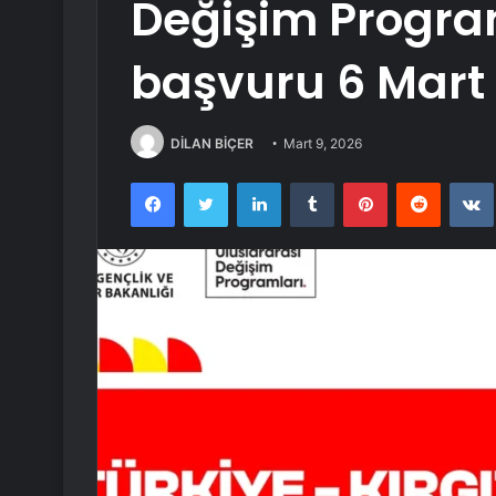
Değişim Program
başvuru 6 Mart
DİLAN BİÇER
Mart 9, 2026
Facebook
Twitter
LinkedIn
Tumblr
Pinterest
Reddit