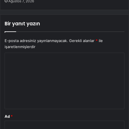
Ağustos 7, 2026
Bir yanıt yazın
E-posta adresiniz yayınlanmayacak.
Gerekli alanlar
*
ile
işaretlenmişlerdir
Y
o
r
u
m
*
Ad
*