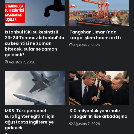
İstanbul İSKİ su kesintisi!
Tangshan Limanı’nda
23-24 Temmuz İstanbul’da
kargo işlem hacmi arttı
su kesintisi ne zaman
Ağustos 7, 2026
bitecek, sular ne zaman
gelecek?
Ağustos 7, 2026
MSB: Türk personel
310 milyonluk yeni ihale
Eurofighter eğitimi için
Erdoğan’ın lise arkadaşına
ağustosta İngiltere’ye
Ağustos 7, 2026
gidecek