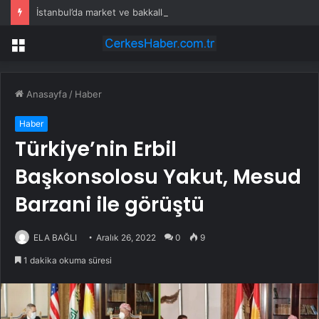
İstanbul’da market ve bakkallarda yeni uygulama devreye girdi
Menü
Anasayfa
/
Haber
Haber
Türkiye’nin Erbil
Başkonsolosu Yakut, Mesud
Barzani ile görüştü
ELA BAĞLI
Aralık 26, 2022
0
9
1 dakika okuma süresi