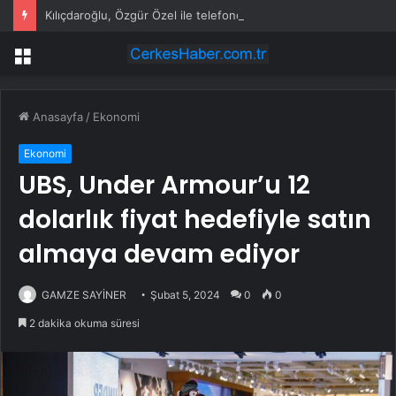
Kılıçdaroğlu, Özgür Özel ile telefonda görüştü
Menü
Anasayfa
/
Ekonomi
Ekonomi
UBS, Under Armour’u 12
dolarlık fiyat hedefiyle satın
almaya devam ediyor
GAMZE SAYİNER
Şubat 5, 2024
0
0
2 dakika okuma süresi