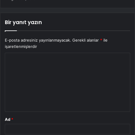
Bir yanıt yazın
E-posta adresiniz yayınlanmayacak.
Gerekli alanlar
*
ile
işaretlenmişlerdir
Y
o
r
u
m
*
Ad
*