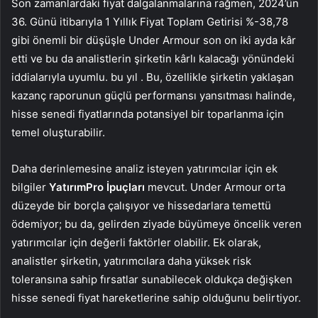
Son zamanlardaki fiyat dalgalanmalarına rağmen, 2024’ün
36. Günü itibarıyla 1 Yıllık Fiyat Toplam Getirisi %-38,78
gibi önemli bir düşüşle Under Armour son on iki ayda kâr
etti ve bu da analistlerin şirketin kârlı kalacağı yönündeki
iddialarıyla uyumlu. bu yıl . Bu, özellikle şirketin yaklaşan
kazanç raporunun güçlü performansı yansıtması halinde,
hisse senedi fiyatlarında potansiyel bir toparlanma için
temel oluşturabilir.
Daha derinlemesine analiz isteyen yatırımcılar için ek
bilgiler
YatırımPro İpuçları
mevcut. Under Armour orta
düzeyde bir borçla çalışıyor ve hissedarlara temettü
ödemiyor; bu da, gelirden ziyade büyümeye öncelik veren
yatırımcılar için değerli faktörler olabilir. Ek olarak,
analistler şirketin, yatırımcılara daha yüksek risk
toleransına sahip fırsatlar sunabilecek oldukça değişken
hisse senedi fiyat hareketlerine sahip olduğunu belirtiyor.