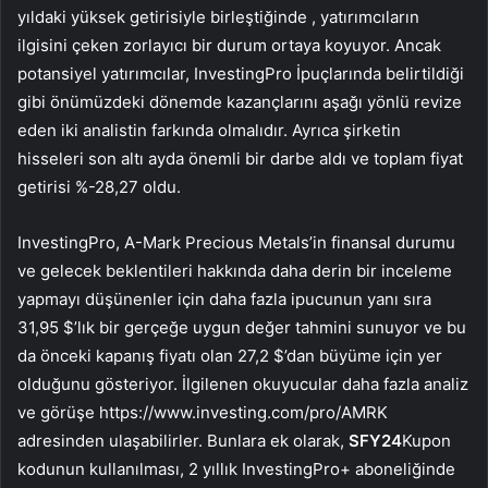
yıldaki yüksek getirisiyle birleştiğinde , yatırımcıların
ilgisini çeken zorlayıcı bir durum ortaya koyuyor. Ancak
potansiyel yatırımcılar, InvestingPro İpuçlarında belirtildiği
gibi önümüzdeki dönemde kazançlarını aşağı yönlü revize
eden iki analistin farkında olmalıdır. Ayrıca şirketin
hisseleri son altı ayda önemli bir darbe aldı ve toplam fiyat
getirisi %-28,27 oldu.
InvestingPro, A-Mark Precious Metals’in finansal durumu
ve gelecek beklentileri hakkında daha derin bir inceleme
yapmayı düşünenler için daha fazla ipucunun yanı sıra
31,95 $’lık bir gerçeğe uygun değer tahmini sunuyor ve bu
da önceki kapanış fiyatı olan 27,2 $’dan büyüme için yer
olduğunu gösteriyor. İlgilenen okuyucular daha fazla analiz
ve görüşe https://www.investing.com/pro/AMRK
adresinden ulaşabilirler. Bunlara ek olarak,
SFY24
Kupon
kodunun kullanılması, 2 yıllık InvestingPro+ aboneliğinde