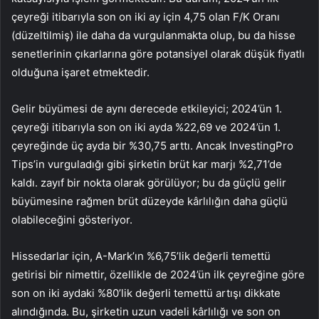
çeyreği itibarıyla son on iki ay için 4,75 olan F/K Oranı
(düzeltilmiş) ile daha da vurgulanmakta olup, bu da hisse
senetlerinin çıkarlarına göre potansiyel olarak düşük fiyatlı
olduğuna işaret etmektedir.
Gelir büyümesi de aynı derecede etkileyici; 2024’ün 1.
çeyreği itibarıyla son on iki ayda %22,69 ve 2024’ün 1.
çeyreğinde üç ayda bir %30,75 arttı. Ancak InvestingPro
Tips’in vurguladığı gibi şirketin brüt kar marjı %2,71’de
kaldı. zayıf bir nokta olarak görülüyor; bu da güçlü gelir
büyümesine rağmen brüt düzeyde kârlılığın daha güçlü
olabileceğini gösteriyor.
Hissedarlar için, A-Mark’ın %6,75’lik değerli temettü
getirisi bir nimettir, özellikle de 2024’ün ilk çeyreğine göre
son on iki aydaki %80’lik değerli temettü artışı dikkate
alındığında. Bu, şirketin uzun vadeli kârlılığı ve son on