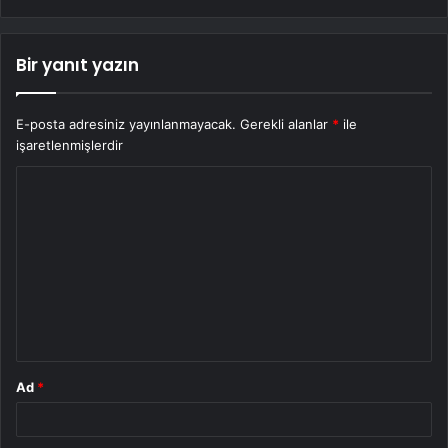
Bir yanıt yazın
E-posta adresiniz yayınlanmayacak.
Gerekli alanlar
*
ile
işaretlenmişlerdir
Y
o
r
u
m
*
Ad
*