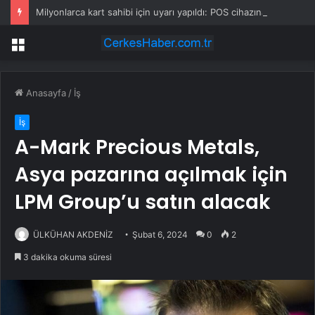
Milyonlarca kart sahibi için uyarı yapıldı: POS cihazına şifre girmeden önce bir kez daha düşünün
Menü
Anasayfa
/
İş
İş
A-Mark Precious Metals,
Asya pazarına açılmak için
LPM Group’u satın alacak
ÜLKÜHAN AKDENİZ
Şubat 6, 2024
0
2
3 dakika okuma süresi