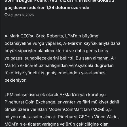
Sterlin bugün: Pound, Fed faiz artırım riski ile dolarda
güç devam ederken 1,34 doların üzerinde
Ağustos 6, 2026
A-Mark CEO’su Greg Roberts, LPM’nin büyüme
potansiyeline vurgu yaparak, A-Mark’ın kaynaklarıyla daha
büyük siparişler alabileceklerini ve daha geniş bir iş
yelpazesi sunabileceklerini belirtti. Bu satın almanın, A-
Mark’ın e-ticaret uzmanlığından ve Asya’daki doğrudan
tüketiciye yönelik iş genişlemesinden yararlanması
bekleniyor.
LPM anlaşmasına ek olarak A-Mark’ın yan kuruluşu
Pinehurst Coin Exchange, envanter ve fikri mülkiyet dahil
olmak üzere varlıkları ModernCoinMart’tan (MCM) 5,5
milyon dolara satın alacak. Pinehurst CEO’su Vince Wade,
MCM’nin e-ticaret varlığına ve ürün çekiciliğine olan