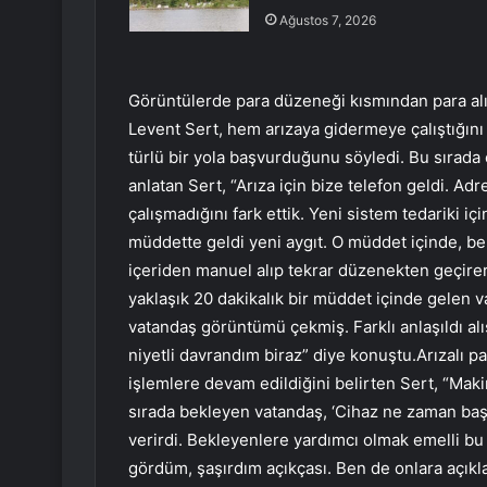
Ağustos 7, 2026
Görüntülerde para düzeneği kısmından para alı
Levent Sert, hem arızaya gidermeye çalıştığı
türlü bir yola başvurduğunu söyledi. Bu sıra
anlatan Sert, “Arıza için bize telefon geldi. 
çalışmadığını fark ettik. Yeni sistem tedariki iç
müddette geldi yeni aygıt. O müddet içinde, be
içeriden manuel alıp tekrar düzenekten geçire
yaklaşık 20 dakikalık bir müddet içinde gelen 
vatandaş görüntümü çekmiş. Farklı anlaşıldı al
niyetli davrandım biraz” diye konuştu.Arızalı 
işlemlere devam edildiğini belirten Sert, “Maki
sırada bekleyen vatandaş, ‘Cihaz ne zaman baş
verirdi. Bekleyenlere yardımcı olmak emelli b
gördüm, şaşırdım açıkçası. Ben de onlara açıkl