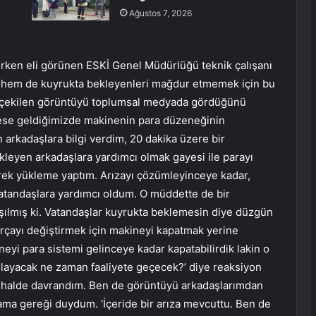
Ağustos 7, 2026
rken eli görünen ESKİ Genel Müdürlüğü teknik çalışanı
nı hem de kuyrukta bekleyenleri mağdur etmemek için bu
da çekilen görüntüyü toplumsal medyada gördüğünü
Adrese geldiğimizde makinenin para düzeneğinin
in arkadaşlara bilgi verdim, 20 dakika üzere bir
kleyen arkadaşlara yardımcı olmak gayesi ile parayı
rek yükleme yaptım. Arızayı çözümleyinceye kadar,
vatandaşlara yardımcı oldum. O müddette de bir
ışılmış ki. Vatandaşlar kuyrukta beklemesin diye düzgün
parçayı değiştirmek için makineyi kapatmak yerine
neyi para sistemi gelinceye kadar kapatabilirdik lakin o
layacak ne zaman faaliyete geçecek?’ diye reaksiyon
u halde davrandım. Ben de görüntüyü arkadaşlarımdan
ama gereği duydum. ‘İçeride bir arıza mevcuttu. Ben de