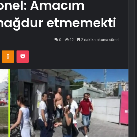
sonel: Amacım
 mağdur etmemekti
0
12
2 dakika okuma süresi
VKontakte
Odnoklassniki
Pocket