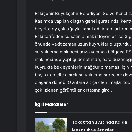
Eskişehir Büyükşehir Belediyesi Su ve Kanali
Kasım’da yapılan olağan genel şurasında, kentte
heyette oy çokluğuyla kabul edilirken, artırımın
Eski tarifeden su satın almak isteyenler ise 3 
önünde vakit zaman uzun kuyruklar oluşturdu. 
su yükleme makinesi arıza yapınca bölgeye ESKİ
makinesinde yaptığı denetimde, para düzeneğini
kuyrukta bekleyenlerin mağdur olmaması için m
boşluktan elle alarak su yükleme sürecine deva
olağana döndü. O anlara ait çekilen imajlar to
çok izlenen görüntüler ortasına girdi.
İlgili Makaleler
Tokat’ta Su Altında Kalan
Mezarlık ve Araziler