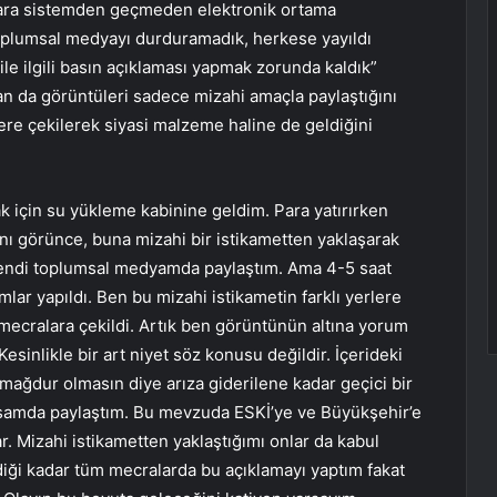
 Para sistemden geçmeden elektronik ortama
oplumsal medyayı durduramadık, herkese yayıldı
ile ilgili basın açıklaması yapmak zorunda kaldık”
an da görüntüleri sadece mizahi amaçla paylaştığını
ere çekilerek siyasi malzeme haline de geldiğini
k için su yükleme kabinine geldim. Para yatırırken
ğını görünce, buna mizahi bir istikametten yaklaşarak
kendi toplumsal medyamda paylaştım. Ama 4-5 saat
lar yapıldı. Ben bu mizahi istikametin farklı yerlere
mecralara çekildi. Artık ben görüntünün altına yorum
esinlikle bir art niyet söz konusu değildir. İçerideki
mağdur olmasın diye arıza giderilene kadar geçici bir
ssamda paylaştım. Bu mevzuda ESKİ’ye ve Büyükşehir’e
. Mizahi istikametten yaklaştığımı onlar da kabul
ldiği kadar tüm mecralarda bu açıklamayı yaptım fakat