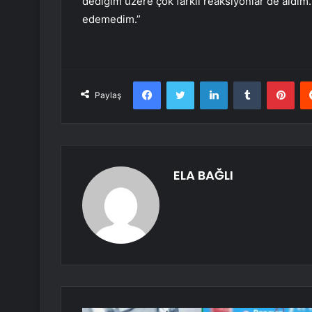
dediğim üzere çok farklı reaksiyonlar de aldım
edemedim.”
Facebook
Twitter
LinkedIn
Tumblr
Pint
Paylaş
ELA BAĞLI