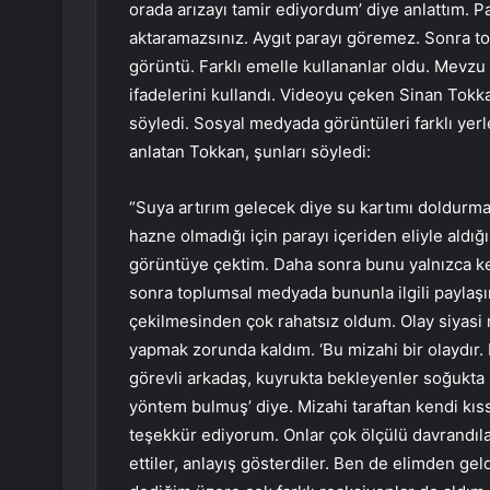
orada arızayı tamir ediyordum’ diye anlattım.
aktaramazsınız. Aygıt parayı göremez. Sonra t
görüntü. Farklı emelle kullananlar oldu. Mevzu 
ifadelerini kullandı. Videoyu çeken Sinan Tokk
söyledi. Sosyal medyada görüntüleri farklı yerl
anlatan Tokkan, şunları söyledi:
“Suya artırım gelecek diye su kartımı doldurma
hazne olmadığı için parayı içeriden eliyle aldı
görüntüye çektim. Daha sonra bunu yalnızca 
sonra toplumsal medyada bununla ilgili paylaşım
çekilmesinden çok rahatsız oldum. Olay siyasi 
yapmak zorunda kaldım. ‘Bu mizahi bir olaydır. K
görevli arkadaş, kuyrukta bekleyenler soğukta 
yöntem bulmuş’ diye. Mizahi taraftan kendi kı
teşekkür ediyorum. Onlar çok ölçülü davrandılar
ettiler, anlayış gösterdiler. Ben de elimden ge