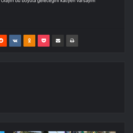
. Olayın bu boyuta geleceğini katiyen varsayım
erest
Reddit
VKontakte
Odnoklassniki
Pocket
E-Posta ile paylaş
Yazdır