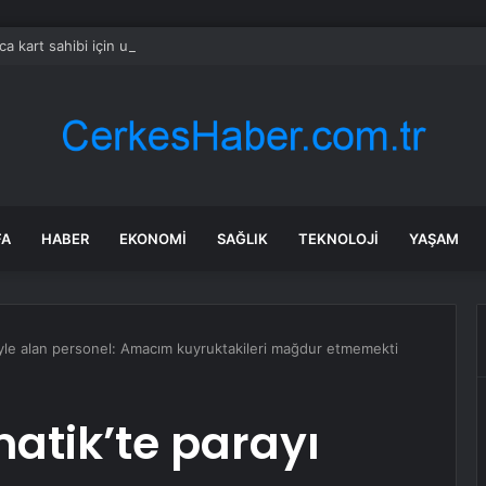
ca kart sahibi için uyarı yapıldı: POS cihazına şifre girmeden önce bir k
FA
HABER
EKONOMI
SAĞLIK
TEKNOLOJI
YAŞAM
liyle alan personel: Amacım kuyruktakileri mağdur etmemekti
atik’te parayı