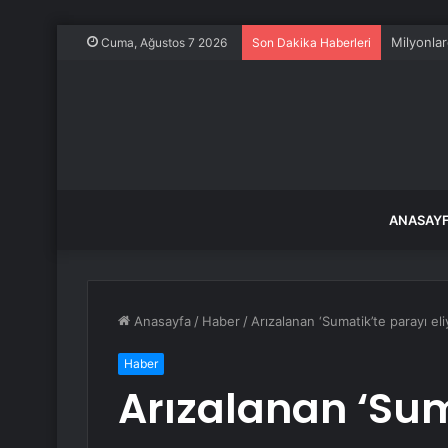
Milyonlar
Cuma, Ağustos 7 2026
Son Dakika Haberleri
ANASAY
Anasayfa
/
Haber
/
Arızalanan ‘Sumatik’te parayı e
Haber
Arızalanan ‘Sum