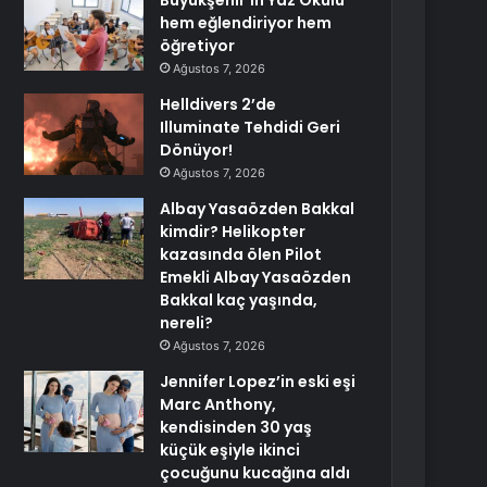
Büyükşehir’in Yaz Okulu
hem eğlendiriyor hem
öğretiyor
Ağustos 7, 2026
Helldivers 2’de
Illuminate Tehdidi Geri
Dönüyor!
Ağustos 7, 2026
Albay Yasaözden Bakkal
kimdir? Helikopter
kazasında ölen Pilot
Emekli Albay Yasaözden
Bakkal kaç yaşında,
nereli?
Ağustos 7, 2026
Jennifer Lopez’in eski eşi
Marc Anthony,
kendisinden 30 yaş
küçük eşiyle ikinci
çocuğunu kucağına aldı