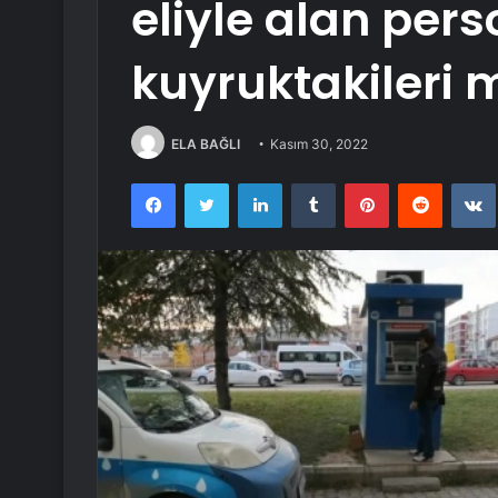
eliyle alan per
kuyruktakileri
ELA BAĞLI
Kasım 30, 2022
Facebook
Twitter
LinkedIn
Tumblr
Pinterest
Reddit